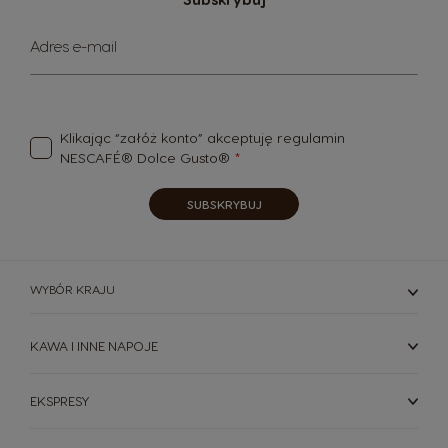
Subskrybuj
Adres e-mail
nasz
newsletter:
Klikając “załóż konto” akceptuję
regulamin
NESCAFÉ® Dolce Gusto®
SUBSKRYBUJ
WYBÓR KRAJU
KAWA I INNE NAPOJE
EKSPRESY