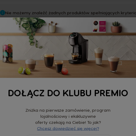
Nie możemy znaleźć żadnych produktów spełniających kryteri
OFERTA TYLKO ONLINE
DOSTAWA DO 3 DNI
DOŁĄCZ DO KLUBU PREMIO
Zniżka na pierwsze zamówienie, program
Adres e-mail
lojalnościowy i ekskluzywne
oferty czekają na Ciebie! To jak?
Chcesz dowiedzieć się więcej?