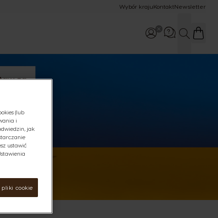
Wybór kraju
Kontakt
Newsletter
SZUKAJ
WhatsApp
48 532 390 305
Zadzwoń do nas
okies (lub
800 174 902
wania i
odwiedzin, jak
starczanie
sz ustawić
"Ustawienia
pliki cookie