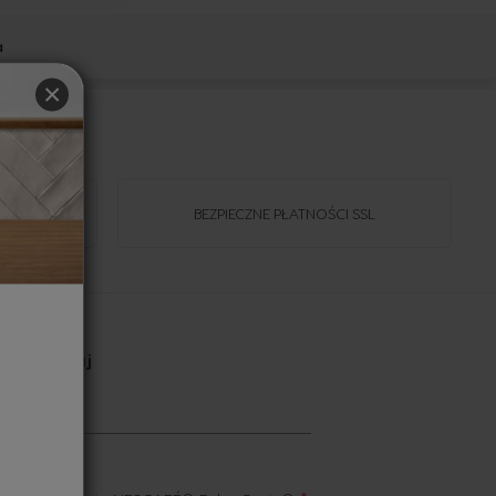
a
×
BEZPIECZNE PŁATNOŚCI SSL
Subskrybuj