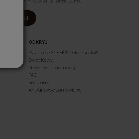
eptuję
regulamin
NESCAFÉ® Dolce Gusto®
SUBSKRYBUJ
ODKRYJ
z
System NESCAFÉ® Dolce Gusto®
Świat Kawy
Zrównoważony rozwój
FAQ
Regulamin
Anuluj swoje zamówienie