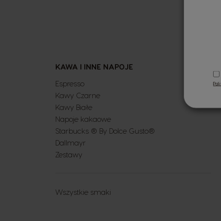
KAWA I INNE NAPOJE
Espresso
Pol
Kawy Czarne
Kawy Białe
Napoje kakaowe
Starbucks ® By Dolce Gusto®
Dallmayr
Zestawy
Wszystkie smaki