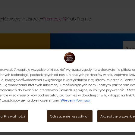
ie
w
j
Kawowe inspiracje
Promocje %
Klub Premio
ownie
 obsługi
w
o recyklingu
isy
przycisk “Akceptuję wszystkie pliki cookie” wyrażasz zgodę na wykorzystanie plików co
bnych technologii) pochodzących od nas lub naszych partnerów w celu zoptymalizo
ia Twojego doświadczenia związanego z korzystaniem z tej strony, mierzenia liczby 
elu gromadzenia istotnych informacji umożliwiających nam i naszym partnerom do
osowanych do Twoich zainteresowań. Dowiedz się więcej w Polityce prywatności. Może
encje w zakresie plików cookies tutaj, jak również w dowolnej chwili, klikając na link 
, znajdujący się na dole naszej strony.
Więcej informacji
ia Prywatności
Odrzucenie wszystkich
Akceptuję wszystkie 