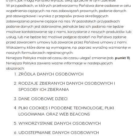
o tym, jak mogą Państwo wyrazić swój sprzeciw w tym zakresie.
W przypadkach, w których przetwarzamy Państwa dane osobowe w celu
wypełnienia ciążących na nas zobowiązań prawnych, podanie danych
jest obowiązkowe i wynika z przepisów prawa określających
zobowiązania prawne ciążące na nas. W pozostałych przypadkach
podanie danych jest dobrowolne, jednakże bez ich podania nie będzie
możliwe kontaktowanie się z nami, korzystanie z naszych produktów lub
usług, lub nie będzie też możliwe podjęcie działań na Państwa żądanie
przed zawarciem umowy lub zawarcie przez Państwa umowy z nami.
Wskażemy, które dane są wymagane, np. poprzez wyraźną wzmiankę w
naszych formularzach rejestracyjnych.
Niniejsza Polityka może od czasu do czasu ulegać zmianie (zob.
punkt 11
).
Niniejsza Polityka zawiera wazne informacje w nastepujacych
obszarach:
ZRÓDLA DANYCH OSOBOWYCH
RODZAJE ZBIERANYCH DANYCH OSOBOWYCH I
SPOSOBY ICH ZBIERANIA
DANE OSOBOWE DZIECI
PLIKI COOKIES I PODOBNE TECHNOLOGIE, PLIKI
LOGOWANIA ORAZ WEB BEACONS
WYKORZYSTANIE DANYCH OSOBOWYCH
UDOSTEPNIANIE DANYCH OSOBOWYCH