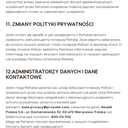
zatrzymać proces zbierania dokładnych danych geolokalizacyjnych
wysyłanych przez Państwa urządzenie mobilne poprzez wprowadzenie
odpowiednich zmian w ustawieniach urządzenia.
EKSPRESY
NAPOJE
11. ZMIANY POLITYKI PRYWATNOŚCI
AKCESORIA
Jeżeli zmieni się sposób, w jaki postępujemy z Państwa danymi
NAPOJE
EKSPRESY
osobowymi, zaktualizujemy niniejszą Politykę. Zastrzegamy sobie prawo
ZRÓWNOWAŻONY ROZWÓJ
do zmiany naszych praktyk i treści niniejszej Polityki w dowolnej chwili. O
każdej zmianie Polityki będziemy Państwa informować, poprzez
informację na naszych stronach internetowych/ w naszych aplikacjach
KAWOWE INSPIRACJE
lub wysyłając Państwu zmienioną Politykę.
Instrukcje obsługi
12.ADMINISTRATORZY DANYCH I DANE
Porównanie ekspresów
PROMOCJE %
ekspresów
KONTAKTOWE
ZAMÓW
PONOWNIE
KLUB PREMIO
Jeżeli mają Państwo pytania lub uwagi dotyczące niniejszej Polityki i
stosowanych przez nas praktyk ochrony danych lub jeżeli chcą Państwo
złożyć skargę dotyczącą niezgodności z obowiązującymi przepisami
ochrony prywatności, prosimy o kontakt pod
adresem:
data.privacy@pl.nestle.com
, listownie na adres:
Nestlé
Polska S.A., ul. Domaniewska 32, 02-672 Warszawa, Polska
lub
telefonicznie pod numerem:
800 174 902
.
Mogą się Państwo również skontaktować z naszym Inspektorem
Ochrony Danych pod następującym