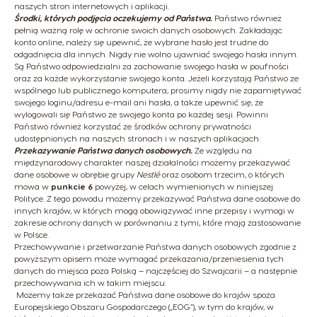
naszych stron internetowych i aplikacji.
Środki, których podjęcia oczekujemy od Państwa.
Państwo również
pełnią ważną rolę w ochronie swoich danych osobowych. Zakładając
konto online, należy się upewnić, że wybrane hasło jest trudne do
odgadnięcia dla innych. Nigdy nie wolno ujawniać swojego hasła innym.
Są Państwo odpowiedzialni za zachowanie swojego hasła w poufności
oraz za każde wykorzystanie swojego konta. Jeżeli korzystają Państwo ze
wspólnego lub publicznego komputera, prosimy nigdy nie zapamiętywać
swojego loginu/adresu e-mail ani hasła, a także upewnić się, że
wylogowali się Państwo ze swojego konta po każdej sesji. Powinni
Państwo również korzystać ze środków ochrony prywatności
udostępnionych na naszych stronach i w naszych aplikacjach.
Przekazywanie Państwa danych osobowych.
Ze względu na
międzynarodowy charakter naszej działalności możemy przekazywać
dane osobowe w obrębie grupy
Nestlé
oraz osobom trzecim, o których
mowa w
punkcie 6
powyżej, w celach wymienionych w niniejszej
Polityce. Z tego powodu możemy przekazywać Państwa dane osobowe do
innych krajów, w których mogą obowiązywać inne przepisy i wymogi w
zakresie ochrony danych w porównaniu z tymi, które mają zastosowanie
w Polsce.
Przechowywanie i przetwarzanie Państwa danych osobowych zgodnie z
powyższym opisem może wymagać przekazania/przeniesienia tych
danych do miejsca poza Polską – najczęściej do Szwajcarii – a następnie
przechowywania ich w takim miejscu.
Możemy także przekazać Państwa dane osobowe do krajów spoza
Europejskiego Obszaru Gospodarczego („EOG”), w tym do krajów, w