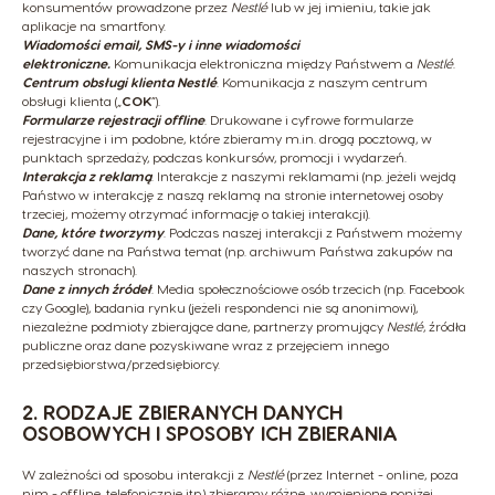
konsumentów prowadzone przez
Nestlé
lub w jej imieniu, takie jak
aplikacje na smartfony.
Wiadomości email, SMS-y i inne wiadomości
elektroniczne.
Komunikacja elektroniczna między Państwem a
Nestlé
.
Centrum obsługi klienta Nestlé
. Komunikacja z naszym centrum
obsługi klienta („
COK
”).
Formularze rejestracji offline
. Drukowane i cyfrowe formularze
rejestracyjne i im podobne, które zbieramy m.in. drogą pocztową, w
punktach sprzedaży, podczas konkursów, promocji i wydarzeń.
Interakcja z reklamą
. Interakcje z naszymi reklamami (np. jeżeli wejdą
Państwo w interakcję z naszą reklamą na stronie internetowej osoby
trzeciej, możemy otrzymać informację o takiej interakcji).
Dane, które tworzymy
. Podczas naszej interakcji z Państwem możemy
tworzyć dane na Państwa temat (np. archiwum Państwa zakupów na
naszych stronach).
Dane z innych źródeł
. Media społecznościowe osób trzecich (np. Facebook
czy Google), badania rynku (jeżeli respondenci nie są anonimowi),
niezależne podmioty zbierające dane, partnerzy promujący
Nestlé
, źródła
publiczne oraz dane pozyskiwane wraz z przejęciem innego
przedsiębiorstwa/przedsiębiorcy.
2. RODZAJE ZBIERANYCH DANYCH
OSOBOWYCH I SPOSOBY ICH ZBIERANIA
W zależności od sposobu interakcji z
Nestlé
(przez Internet - online, poza
nim - offline, telefonicznie itp.) zbieramy różne, wymienione poniżej