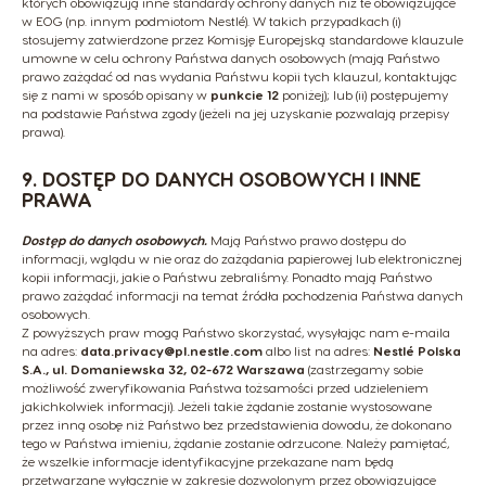
których obowiązują inne standardy ochrony danych niż te obowiązujące
w EOG (np. innym podmiotom Nestlé). W takich przypadkach (i)
stosujemy zatwierdzone przez Komisję Europejską standardowe klauzule
umowne w celu ochrony Państwa danych osobowych (mają Państwo
prawo zażądać od nas wydania Państwu kopii tych klauzul, kontaktując
się z nami w sposób opisany w
punkcie 12
poniżej); lub (ii) postępujemy
na podstawie Państwa zgody (jeżeli na jej uzyskanie pozwalają przepisy
prawa).
9. DOSTĘP DO DANYCH OSOBOWYCH I INNE
PRAWA
Dostęp do danych osobowych.
Mają Państwo prawo dostępu do
informacji, wglądu w nie oraz do zażądania papierowej lub elektronicznej
kopii informacji, jakie o Państwu zebraliśmy. Ponadto mają Państwo
prawo zażądać informacji na temat źródła pochodzenia Państwa danych
osobowych.
Z powyższych praw mogą Państwo skorzystać, wysyłając nam e-maila
na adres:
data.privacy@pl.nestle.com
albo list na adres:
Nestlé Polska
S.A., ul. Domaniewska 32, 02-672 Warszawa
(zastrzegamy sobie
możliwość zweryfikowania Państwa tożsamości przed udzieleniem
jakichkolwiek informacji). Jeżeli takie żądanie zostanie wystosowane
przez inną osobę niż Państwo bez przedstawienia dowodu, że dokonano
tego w Państwa imieniu, żądanie zostanie odrzucone. Należy pamiętać,
że wszelkie informacje identyfikacyjne przekazane nam będą
przetwarzane wyłącznie w zakresie dozwolonym przez obowiązujące