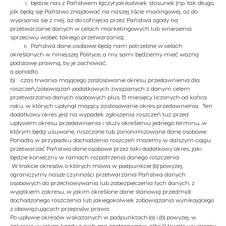
i. będzie nas z Państwem łączył jakikolwiek stosunek (np. tak długo,
jak będą się Państwo znajdować na naszej liście mailingowej, aż do
wypisania się z niej; aż do cofnięcia przez Państwa zgody na
przetwarzanie danych w celach marketingowych lub wniesienia
sprzeciwu wobec takiego przetwarzania);
ii. Państwa dane osobowe będą nam potrzebne w celach
określonych w niniejszej Polityce, a my sami będziemy mieć ważną
podstawę prawną, by je zachować;
a ponadto:
b) czas trwania mającego zastosowanie okresu przedawnienia dla
roszczeń/zobowiązań podatkowych związanych z danym celem
przetwarzania danych osobowych plus 15 miesięcy liczonych od końca
roku, w których upłynął mający zastosowanie okres przedawnienia. Ten
dodatkowy okres jest na wypadek zgłoszenia roszczeń tuż przed
upływem okresu przedawnienia i służy określeniu jednego terminu, w
którym będą usuwane, niszczone lub zanonimizowane dane osobowe.
Ponadto, w przypadku dochodzenia roszczeń możemy w dalszym ciągu
przetwarzać Państwa dane osobowe przez taki dodatkowy okres, jaki
będzie konieczny w ramach rozpatrzenia danego roszczenia.
W trakcie okresów, o których mowa w podpunkcie (b) powyżej,
ograniczymy nasze czynności przetwarzania Państwa danych
osobowych do przechowywania lub zabezpieczenia tych danych, z
wyjątkiem zakresu, w jakim określone dane stanowią przedmiot
dochodzonego roszczenia lub jakiegokolwiek zobowiązania wynikającego
z obowiązujących przepisów prawa.
Po upływie okresów wskazanych w podpunktach (a) i (b) powyżej, w
zakresie, w jakim każdy z nich ma zastosowanie, albo (i) trwale usuniemy