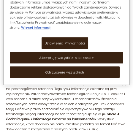
istotnych informacji umożliwiających nam i naszym partnerom
zbieramy dane (tj. rodzaj ekspresu, kraj, język, wersja oprogramowania,
dostarczanie reklam dostosowanych do Twoich zainteresowań. Dowiedz
dane o zużyciu i konserwacji) niezbędne do prawidłowego działania
się więcej w Polityce prywatności. Możesz ustawić swoje preferencje w
zarówno ekspresu jak i aplikacji mobilnej. Dane te będą przez nas
zakresie plików cookies tutaj, jak również w dowolnej chwili, klikając na
wykorzystywane do okresowej aktualizacji oprogramowania Państwa
link "Ustawienia Prywatności", znajdujący się na dole naszej
aplikacji Nescafé Dolce Gusto i/lub ekspresu w celu naprawy błędów
strony.
Więcej informacji
technicznych, dodawania nowych napojów do Państwa aplikacji mobilnej
i dostarczenia zaktualizowanych treści, by ulepszyć korzystanie z
aplikacji.
Informacje o korzystaniu ze stron
Ustawienia Prywatności
internetowych/komunikatów
.
Podczas przeglądania naszych stron
internetowych i newsletterów oraz interakcji z nimi, wykorzystujemy
Akceptuję wszystkie pliki cookie
technologie automatycznego zbierania danych w celu zbierania
informacji na temat Państwa zachowania. Obejmuje to informacje takie
jak linki, które Państwo klikają, strony i zawartość, którą Państwo
Odrzucenie wszystkich
przeglądają, czas przebywania na danych stronach, a także inne
podobne dane i statystyki dotyczące Państwa interakcji z powyższymi,
takie jak czasy odpowiedzi na zawartość, błędy pobierania czy czas wizyty
na poszczególnych stronach. Tego typu informacje zbierane są przy
wykorzystaniu zautomatyzowanych technologii, takich jak pliki cookies i
web beacons, a także przy wykorzystaniu mechanizmów śledzenia
stosowanych przez osoby trzecie w celach analitycznych i reklamowych.
Mają Państwo prawo sprzeciwić się wykorzystywaniu tego rodzaju
technologii. Więcej informacji na ten temat znajduje się w
punkcie 4
.
Badania rynku i informacje zwrotne od konsumentów.
Wszystkie
informacje, które dobrowolnie nam Państwo podadzą na temat Państwa
doświadczeń z korzystania z naszych produktów i usług.