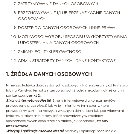
ZATRZYMYWANIE DANYCH OSOBOWYCH
PRZECHOWYWANIE I/LUB PRZEKAZYWANIE DANYCH
OSOBOWYCH
DOSTEP DO DANYCH OSOBOWYCH I INNE PRAWA
MOZLIWOSCI WYBORU SPOSOBU WYKORZYSTYWANIA
I UDOSTEPNIANIA DANYCH OSOBOWYCH
ZMIANY POLITYKI PRYWATNOSCI
ADMINISTRATORZY DANYCH I DANE KONTAKTOWE
1. ŹRÓDŁA DANYCH OSOBOWYCH
Niniejsza Polityka dotyczy danych osobowych, które zbieramy od Państwa
lub na Państwa temat z niżej opisanych źródeł, metodami określonymi
poniżej (zob.
punkt 2
):
Strony internetowe Nestlé
. Strony internetowe dla konsumentów
prowadzone przez
Nestlé
lub w jej imieniu, w tym strony, które
prowadzimy sami na naszych własnych domenach lub pod własnymi
linkami, a także ministrony, które prowadzimy w mediach
społecznościowych osób trzecich takich, jak Facebook („
strony
internetowe
”).
Witryny i aplikacje mobilne Nestlé
. Witryny i aplikacje mobilne dla