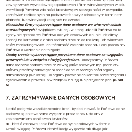
zewnętrznych wywiadowni gospodarczych i firm windykacyjnych w celu
weryfikacji Państwa zdolności kredytowej (w szczególności w przypadku
zamówień rozliczanych na podstawie faktury z odroczonym terminem
płatności) lub windykacji zaległych należności.
Niezależne firmy wykorzystujące dane osobowe we własnych celach
marketingowych.
Z wyjątkiem sytuacji, w której udzielili Państwo na to
zgody, nie sprzedamy Państwa danych osobowych ani nie udzielimy
licencji na korzystanie z nich osobom trzecim do realizacji ich własnych
celów marketingowych. Ich tożsamość zostanie podana, kiedy poprosimy
Państwa o udzielenie na to zgody.
Osoby trzecie wykorzystujące pozyskane dane osobowe ze względów
prawnych lub w związku z fuzją/przejęciem.
Udostępnimy Państwa
dane osobowe osobom trzecim ze względów prawnych (np. podmioty,
którym jesteśmy zobowiązani podać dane, w szczególności organy
administracji publicznej lub organy powołane do kontroli przestrzegania i
egzekwowania prawa) lub w związku z fuzją lub przejęciem (zob.
punkt
5
).
7. ZATRZYMYWANIE DANYCH OSOBOWYCH
Nestlé podejmie wszelkie zasadne kroki, by dopilnować, że Państwa dane
osobowe są przetwarzane wyłącznie przez okres, ustalony z
zastosowaniem poniższych kryteriów:
a) Nestlé zachowa kopie Państwa danych osobowych w formie
umożliwiającej Państwa identyfikację wyłącznie tak długo, jak: