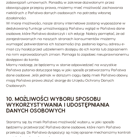
zobowiązań umownych. Ponadto, w zakresie dozwolonym przez
obowiązujące przepisy prawa, możemy mieć możliwość zachowania
niektórych z Państwa danych osobowych na potrzeby własnej
działalności.
W miarę możliwości, nasze strony internetowe zostaną wyposażone w
dedykowaną funkcję umożliwiającą Państwu wgląd w Państwa dane
osobowe, które Państwo dostarczyli i ich edycję. Należy pamiętać, że od
zarejestrowanych na naszych stronach konsumentów możemy
wymagać potwierdzenia ich tożsamości (np. podania loginu, adresu e-
mail czy hasła) przed udzieleniem dostępu do ich konta lub zapisaniem
na nim wprowadzonych zmian. Pomaga to zapobiec nieuprawnionemu
dostępowi do konta.
Mamy nadzieję, że będziemy w stanie odpowiedzieć na wszystkie
Państwa pytania dotyczące tego, w jaki sposób przetwarzamy Państwa
dane osobowe. Jeśli jednak w dalszym ciągu będą mieli Państwo obawy,
mają Państwo prawo złożyć skargę do Urzędu Ochrony Danych
Osobowych.
10. MOŻLIWOŚCI WYBORU SPOSOBU
WYKORZYSTYWANIA I UDOSTĘPNIANIA
DANYCH OSOBOWYCH
Staramy się, by mieli Państwo możliwość wyboru, w jaki sposób
będziemy przetwarzać Państwa dane osobowe, które nam Państwo
przekazują. Do Państwa dyspozycji są niżej opisane mechanizmy kontroli