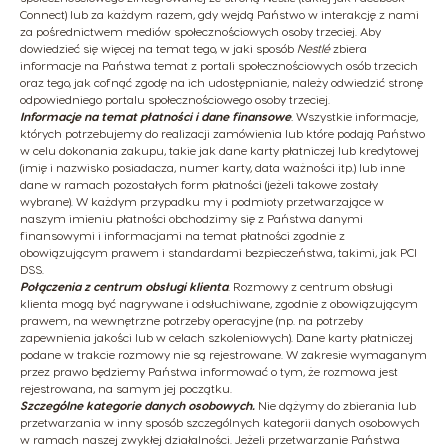
Connect) lub za każdym razem, gdy wejdą Państwo w interakcję z nami
za pośrednictwem mediów społecznościowych osoby trzeciej. Aby
dowiedzieć się więcej na temat tego, w jaki sposób
Nestlé
zbiera
informacje na Państwa temat z portali społecznościowych osób trzecich
oraz tego, jak cofnąć zgodę na ich udostępnianie, należy odwiedzić stronę
odpowiedniego portalu społecznościowego osoby trzeciej.
Informacje na temat płatności i dane finansowe
.
Wszystkie informacje,
których potrzebujemy do realizacji zamówienia lub które podają Państwo
w celu dokonania zakupu, takie jak dane karty płatniczej lub kredytowej
(imię i nazwisko posiadacza, numer karty, data ważności itp.) lub inne
dane w ramach pozostałych form płatności (jeżeli takowe zostały
wybrane). W każdym przypadku my i podmioty przetwarzające w
naszym imieniu płatności obchodzimy się z Państwa danymi
finansowymi i informacjami na temat płatności zgodnie z
obowiązującym prawem i standardami bezpieczeństwa, takimi, jak PCI
DSS.
Połączenia z centrum obsługi klienta
. Rozmowy z centrum obsługi
klienta mogą być nagrywane i odsłuchiwane, zgodnie z obowiązującym
prawem, na wewnętrzne potrzeby operacyjne (np. na potrzeby
zapewnienia jakości lub w celach szkoleniowych). Dane karty płatniczej
podane w trakcie rozmowy nie są rejestrowane. W zakresie wymaganym
przez prawo będziemy Państwa informować o tym, że rozmowa jest
rejestrowana, na samym jej początku.
Szczególne kategorie danych osobowych.
Nie dążymy do zbierania lub
przetwarzania w inny sposób szczególnych kategorii danych osobowych
w ramach naszej zwykłej działalności. Jeżeli przetwarzanie Państwa