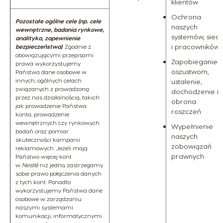
klientów
Ochrona
Pozostałe ogólne cele (np. cele
naszych
wewnętrzne, badania rynkowe,
systemów, sieci
analityka, zapewnienie
i pracowników
bezpieczeństwa)
. Zgodnie z
obowiązującymi przepisami
Zapobieganie
prawa wykorzystujemy
oszustwom,
Państwa dane osobowe w
innych, ogólnych celach
ustalenie,
związanych z prowadzoną
dochodzenie i
przez nas działalnością, takich
obrona
jak prowadzenie Państwa
roszczeń
konta, prowadzenie
wewnętrznych czy rynkowych
Wypełnienie
badań oraz pomiar
naszych
skuteczności kampanii
zobowiązań
reklamowych. Jeżeli mają
prawnych
Państwo więcej kont
w
Nestlé
niż jedno, zastrzegamy
sobie prawo połączenia danych
z tych kont. Ponadto
wykorzystujemy Państwa dane
osobowe w zarządzaniu
naszymi systemami
komunikacji, informatycznymi