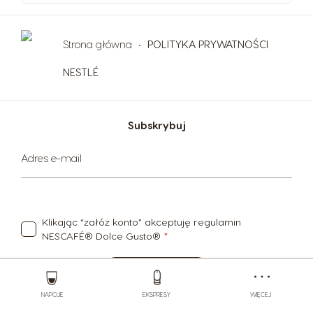
Strona główna
POLITYKA PRYWATNOŚCI
NESTLÉ
Subskrybuj
Subskrybuj
Adres e-mail
nasz
newsletter:
Klikając “załóż konto” akceptuję
regulamin
NESCAFÉ® Dolce Gusto®
Store
SUBSKRYBUJ
Menu
NAPOJE
EKSPRESY
WIĘCEJ