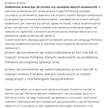
przepisy prawa.
Dodatkowe prawa (np. do zmiany czy usunięcia danych osobowych).
W
zakresie przewidzianym przez prawo, mogą Państwo (i) zażądać
usunięcia, przeniesienia, poprawy lub zmiany swoich danych osobowych,
(ii) zażądać ograniczenia przetwarzania i udostępniania swoich danych
osobowych, jak również (iii) cofnąć zgodę na każdy rodzaj przetwarzania
przez nas danych, na który została ona udzielona (cofnięcie zgody nie
wpływa na zgodność z prawem przetwarzania, którego dokonano na
podstawie zgody przed jej cofnięciem).
Z zastrzeżeniem obowiązujących przepisów prawa, przysługują Państwu
również dodatkowe prawa w zakresie wykorzystania Państwa danych
osobowych:
prawo sprzeciwienia się wykorzystywaniu przez nas lub w
naszym imieniu Państwa danych osobowych na podstawie
Państwa szczególnej sytuacji; oraz
prawo sprzeciwienia się wykorzystywaniu przez nas lub w
naszym imieniu Państwa danych osobowych w celach
związanych z marketingiem bezpośrednim.
Należy pamiętać, że w pewnych okolicznościach możemy nie być w
stanie usunąć Państwa danych osobowych, nie usuwając przy tym
Państwa konta. Istnieje możliwość, że będziemy zmuszeni zachować
niektóre z Państwa danych osobowych po przychyleniu się do Państwa
żądania ich usunięcia w celu spełnienia wymogów prawnych lub