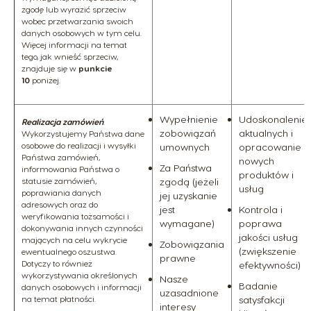
zgodę lub wyrazić sprzeciw
wobec przetwarzania swoich
danych osobowych w tym celu.
Więcej informacji na temat
tego, jak wnieść sprzeciw,
znajduje się w
punkcie
10
poniżej.
Wypełnienie
Udoskonalenie
Realizacja zamówień
.
zobowiązań
aktualnych i
Wykorzystujemy Państwa dane
osobowe do realizacji i wysyłki
umownych
opracowanie
Państwa zamówień,
nowych
Za Państwa
informowania Państwa o
produktów i
statusie zamówień,
zgodą (jeżeli
usług
poprawiania danych
jej uzyskanie
adresowych oraz do
jest
Kontrola i
weryfikowania tożsamości i
wymagane)
poprawa
dokonywania innych czynności
jakości usług
mających na celu wykrycie
Zobowiązania
(zwiększenie
ewentualnego oszustwa.
prawne
Dotyczy to również
efektywności)
wykorzystywania określonych
Nasze
Badanie
danych osobowych i informacji
uzasadnione
na temat płatności.
satysfakcji
interesy