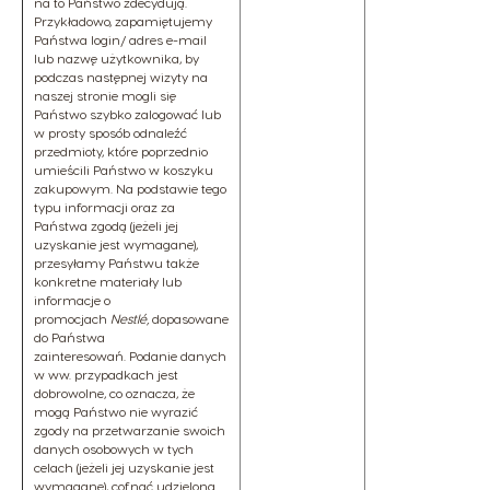
na to Państwo zdecydują.
Przykładowo, zapamiętujemy
Państwa login/ adres e-mail
lub nazwę użytkownika, by
podczas następnej wizyty na
naszej stronie mogli się
Państwo szybko zalogować lub
w prosty sposób odnaleźć
przedmioty, które poprzednio
umieścili Państwo w koszyku
zakupowym. Na podstawie tego
typu informacji oraz za
Państwa zgodą (jeżeli jej
uzyskanie jest wymagane),
przesyłamy Państwu także
konkretne materiały lub
informacje o
promocjach
Nestlé,
dopasowane
do Państwa
zainteresowań. Podanie danych
w ww. przypadkach jest
dobrowolne, co oznacza, że
mogą Państwo nie wyrazić
zgody na przetwarzanie swoich
danych osobowych w tych
celach (jeżeli jej uzyskanie jest
wymagane), cofnąć udzieloną