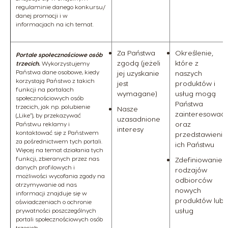
regulaminie danego konkursu/
danej promocji i w
informacjach na ich temat.
Za Państwa
Określenie,
Portale społecznościowe osób
zgodą (jeżeli
które z
trzecich.
Wykorzystujemy
Państwa dane osobowe, kiedy
jej uzyskanie
naszych
korzystają Państwo z takich
jest
produktów i
funkcji na portalach
wymagane)
usług mogą
społecznościowych osób
Państwa
trzecich, jak np. polubienie
Nasze
zainteresować,
(„Like”), by przekazywać
uzasadnione
oraz
Państwu reklamy i
interesy
kontaktować się z Państwem
przedstawienie
za pośrednictwem tych portali.
ich Państwu
Więcej na temat działania tych
funkcji, zbieranych przez nas
Zdefiniowanie
danych profilowych i
rodzajów
możliwości wycofania zgody na
odbiorców
otrzymywanie od nas
nowych
informacji znajduje się w
produktów lub
oświadczeniach o ochronie
usług
prywatności poszczególnych
portali społecznościowych osób
trzecich.