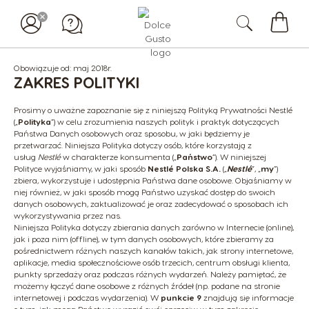
Mój
koszy
Obowiązuje od: maj 2018r.
ZAKRES POLITYKI
Prosimy o uważne zapoznanie się z niniejszą Polityką Prywatności Nestlé
(„
Polityka
”) w celu zrozumienia naszych polityk i praktyk dotyczących
Państwa Danych osobowych oraz sposobu, w jaki będziemy je
przetwarzać. Niniejsza Polityka dotyczy osób, które korzystają z
usług
Nestlé
w charakterze konsumenta („
Państwo
”). W niniejszej
Polityce wyjaśniamy, w jaki sposób
Nestlé Polska S.A.
(„
Nestlé
”, „
my
”)
zbiera, wykorzystuje i udostępnia Państwa dane osobowe. Objaśniamy w
niej również, w jaki sposób mogą Państwo uzyskać dostęp do swoich
danych osobowych, zaktualizować je oraz zadecydować o sposobach ich
wykorzystywania przez nas.
Niniejsza Polityka dotyczy zbierania danych zarówno w Internecie (online),
jak i poza nim (offline), w tym danych osobowych, które zbieramy za
pośrednictwem różnych naszych kanałów takich, jak strony internetowe,
aplikacje, media społecznościowe osób trzecich, centrum obsługi klienta,
punkty sprzedaży oraz podczas różnych wydarzeń. Należy pamiętać, że
możemy łączyć dane osobowe z różnych źródeł (np. podane na stronie
internetowej i podczas wydarzenia). W
punkcie 9
znajdują się informacje