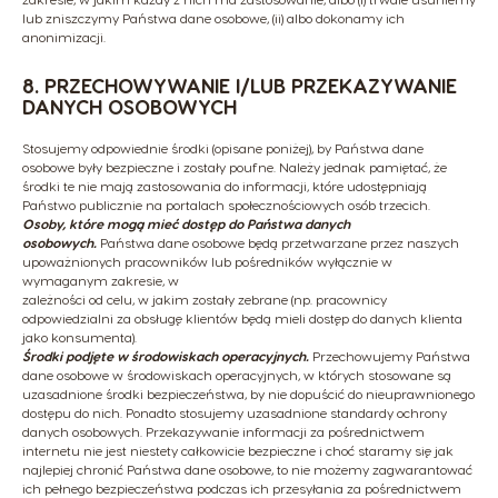
lub zniszczymy Państwa dane osobowe, (ii) albo dokonamy ich
anonimizacji.
8. PRZECHOWYWANIE I/LUB PRZEKAZYWANIE
DANYCH OSOBOWYCH
Stosujemy odpowiednie środki (opisane poniżej), by Państwa dane
osobowe były bezpieczne i zostały poufne. Należy jednak pamiętać, że
środki te nie mają zastosowania do informacji, które udostępniają
Państwo publicznie na portalach społecznościowych osób trzecich.
Osoby, które mogą mieć dostęp do Państwa danych
osobowych.
Państwa dane osobowe będą przetwarzane przez naszych
upoważnionych pracowników lub pośredników wyłącznie w
wymaganym zakresie, w
zależności od celu, w jakim zostały zebrane (np. pracownicy
odpowiedzialni za obsługę klientów będą mieli dostęp do danych klienta
jako konsumenta).
Środki podjęte w środowiskach operacyjnych.
Przechowujemy Państwa
dane osobowe w środowiskach operacyjnych, w których stosowane są
uzasadnione środki bezpieczeństwa, by nie dopuścić do nieuprawnionego
dostępu do nich. Ponadto stosujemy uzasadnione standardy ochrony
danych osobowych. Przekazywanie informacji za pośrednictwem
internetu nie jest niestety całkowicie bezpieczne i choć staramy się jak
najlepiej chronić Państwa dane osobowe, to nie możemy zagwarantować
ich pełnego bezpieczeństwa podczas ich przesyłania za pośrednictwem