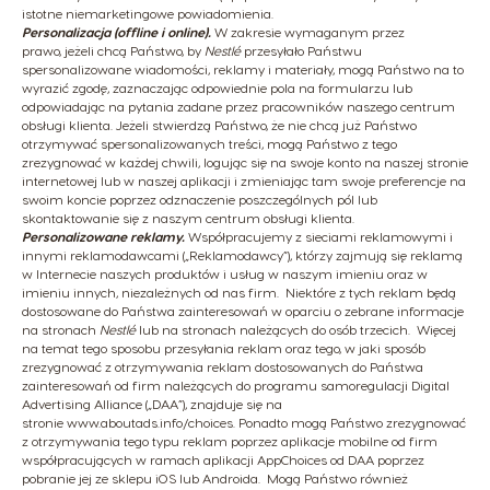
istotne niemarketingowe powiadomienia.
Personalizacja (offline i online).
W zakresie wymaganym przez
prawo, jeżeli chcą Państwo, by
Nestlé
przesyłało Państwu
spersonalizowane wiadomości, reklamy i materiały, mogą Państwo na to
wyrazić zgodę, zaznaczając odpowiednie pola na formularzu lub
odpowiadając na pytania zadane przez pracowników naszego centrum
obsługi klienta. Jeżeli stwierdzą Państwo, że nie chcą już Państwo
otrzymywać spersonalizowanych treści, mogą Państwo z tego
zrezygnować w każdej chwili, logując się na swoje konto na naszej stronie
internetowej lub w naszej aplikacji i zmieniając tam swoje preferencje na
swoim koncie poprzez odznaczenie poszczególnych pól lub
skontaktowanie się z naszym centrum obsługi klienta.
Personalizowane reklamy.
Współpracujemy z sieciami reklamowymi i
innymi reklamodawcami („Reklamodawcy”), którzy zajmują się reklamą
w Internecie naszych produktów i usług w naszym imieniu oraz w
imieniu innych, niezależnych od nas firm. Niektóre z tych reklam będą
dostosowane do Państwa zainteresowań w oparciu o zebrane informacje
na stronach
Nestlé
lub na stronach należących do osób trzecich. Więcej
na temat tego sposobu przesyłania reklam oraz tego, w jaki sposób
zrezygnować z otrzymywania reklam dostosowanych do Państwa
zainteresowań od firm należących do programu samoregulacji Digital
Advertising Alliance („DAA”), znajduje się na
stronie
www.aboutads.info/choices
. Ponadto mogą Państwo zrezygnować
z otrzymywania tego typu reklam poprzez aplikacje mobilne od firm
współpracujących w ramach aplikacji AppChoices od DAA poprzez
pobranie jej ze sklepu iOS lub Androida. Mogą Państwo również