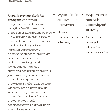
i bezpieczeństwa.
Wypełnienie
Wypełnienie
Kwestie prawne, fuzje lub
zobowiązań
naszych
przejęcia.
W przypadku
przejęcia przedsiębiorstwa lub
prawnych
zobowiązań
majątku
Nestlé
przez inne
prawnych
Nasze
przedsiębiorstwo/przedsiębiorcę
lub w przypadku fuzji z innym
uzasadnione
Ochrona
przedsiębiorcą, m.in. na skutek
interesy
naszych
upadłości, udostępnimy
aktywów i
Państwa dane osobowe
pracowników
naszym następcom prawnym.
Ponadto udostępnimy je
osobom trzecim, (i) jeżeli
wymagają od nas tego
obowiązujące przepisy prawa, (ii)
jeżeli okaże się to konieczne w
ramach postępowania
prawnego, (iii) jeżeli zażąda tego
właściwy organ powołany do
kontroli lub egzekwowania
prawa, (iv) aby chronić nasze
prawa, prywatność,
bezpieczeństwo i aktywa, bądź
(v) w celu wykonania