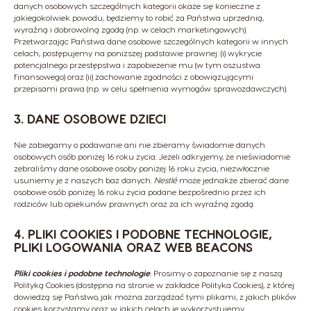
danych osobowych szczególnych kategorii okaże się konieczne z
jakiegokolwiek powodu, będziemy to robić za Państwa uprzednią,
wyraźną i dobrowolną zgodą (np. w celach marketingowych).
Przetwarzając Państwa dane osobowe szczególnych kategorii w innych
celach, postępujemy na poniższej podstawie prawnej: (i) wykrycie
potencjalnego przestępstwa i zapobieżenie mu (w tym oszustwa
finansowego) oraz (ii) zachowanie zgodności z obowiązującymi
przepisami prawa (np. w celu spełnienia wymogów sprawozdawczych).
3. DANE OSOBOWE DZIECI
Nie zabiegamy o podawanie ani nie zbieramy świadomie danych
osobowych osób poniżej 16 roku życia. Jeżeli odkryjemy, że nieświadomie
zebraliśmy dane osobowe osoby poniżej 16 roku życia, niezwłocznie
usuniemy je z naszych baz danych.
Nestlé
może jednakże zbierać dane
osobowe osób poniżej 16 roku życia podane bezpośrednio przez ich
rodziców lub opiekunów prawnych oraz za ich wyraźną zgodą.
4. PLIKI COOKIES I PODOBNE TECHNOLOGIE,
PLIKI LOGOWANIA ORAZ WEB BEACONS
Pliki cookies i podobne technologie
.
Prosimy o zapoznanie się z naszą
Polityką Cookies (dostępna na stronie w zakładce Polityka Cookies), z której
dowiedzą się Państwo, jak można zarządzać tymi plikami, z jakich plików
cookies korzystamy oraz w jakich celach je wykorzystujemy.