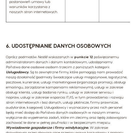
postanowień umowy lub
warunków korzystania z
naszych stron internetowych.
6. UDOSTĘPNIANIE DANYCH OSOBOWYCH
Oprócz podmiotów
Nestlé
wskazanych w
punkcie 12
poświęconemu
administratorom danych i danym kontaktowym, udostępniamy
Państwa dane osobowe osobom trzecim z poniższych kategorii:
Usługodawcy.
Są to zewnętrzne firmy, które pomagają nam prowadzić
naszą działalność (podmioty świadczące usługi magazynowe, logistyczne,
pocztowe, kurierskie, usługi marketingowe (organizacja promocji, obsługi
emailingu, zarządzanie kampaniami reklamowymi), usługi w zakresie
obsługi klienta, usługi badania rynku, usługi w zakresie serwisu i
napraw, usługi w zakresie wsparcia IT/IS, w tym prowadzenia i rozwoju
stron internetowych i baz danych, usługi płatnicze, firmy prawnicze,
audytorskie, księgowe). Usługodawcy i wyznaczony przez nich personel
będą mieć dostęp do Państwa danych osobowych w naszym imieniu
wyłącznie do wypełnienia zadań, które im zlecimy, oraz będą zobowiązani
zachować te dane w pełnej poufności i w bezpiecznym miejscu.
Wywiadownie gospodarcze i firmy windykacyjne.
W zakresie
dozwolonym przez obowiązujące przepisy prawa korzystamy z pomocy