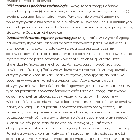
swoich danych osobowych:
Pliki cookies i podobne technologie
.
Swoją zgodą mogą Państwo
zarządzać poprzez (i) nasze rozwiązanie do zarządzania zgodami lub (ii)
swoją przeglądarkę, w której mogą Państwo nie wyrazić zgody na
wykorzystywanie żadnych albo niektórych plików cookies lub podobnych
technologii oraz która może Państwa powiadamiać o tym, że powyższe są
stosowane. Zob.
punkt 4
powyżej.
Działalność marketingowo-promocyjna.
Mogą Państwo wyrazić zgodę
na wykorzystywanie Państwa danych osobowych przez
Nestlé
w celu
promowania naszych produktów i usług poprzez zaznaczenie
odpowiednich pól na formularzach lub poprzez udzielenie odpowiedzi na
pytania zadane przez pracowników centrum obsługi klienta. Jeżeli
stwierdzą Państwo, że nie chcą już Państwo otrzymywać tego typu
powiadomień, mogą Państwo w dowolnym momencie zrezygnować z
otrzymywania komunikacji marketingowej, stosując się do instrukcji
podanej w wysłanej Państwu wiadomości. Aby zrezygnować z
otrzymywania wiadomości marketingowych jakimkolwiek kanałem, w
tym na portalach społecznościowych osób trzecich, mogą Państwo w
dowolnej chwili anulować subskrypcję, klikając w linki podane w
wiadomości, logując się na swoje konto na naszej stronie internetowej, w
naszej aplikacji lub na portalu społecznościowym osoby trzeciej lub
zmieniając swoje preferencje na swoim koncie, poprzez odznaczenie
poszczególnych pól lub skontaktowanie się z naszym centrum obsługi
klienta. Należy pamiętać, że nawet jeśli zrezygnują Państwo z
otrzymywania informacji marketingowych, w dalszym ciągu możemy
Państwu wysyłać komunikaty administracyjne, m.in. spis czynności
dokonanych na Państwa koncie (np. potwierdzenie zmiany hasła) i inne