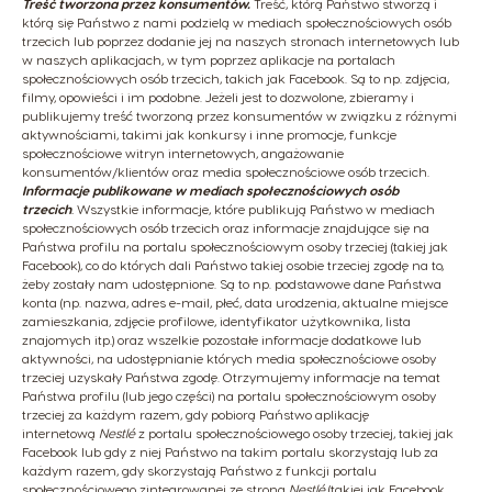
Treść tworzona przez konsumentów.
Treść, którą Państwo stworzą i
którą się Państwo z nami podzielą w mediach społecznościowych osób
trzecich lub poprzez dodanie jej na naszych stronach internetowych lub
w naszych aplikacjach, w tym poprzez aplikacje na portalach
społecznościowych osób trzecich, takich jak Facebook. Są to np. zdjęcia,
filmy, opowieści i im podobne. Jeżeli jest to dozwolone, zbieramy i
publikujemy treść tworzoną przez konsumentów w związku z różnymi
aktywnościami, takimi jak konkursy i inne promocje, funkcje
społecznościowe witryn internetowych, angażowanie
konsumentów/klientów oraz media społecznościowe osób trzecich.
Informacje publikowane w mediach społecznościowych osób
trzecich
.
Wszystkie informacje, które publikują Państwo w mediach
społecznościowych osób trzecich oraz informacje znajdujące się na
Państwa profilu na portalu społecznościowym osoby trzeciej (takiej jak
Facebook), co do których dali Państwo takiej osobie trzeciej zgodę na to,
żeby zostały nam udostępnione. Są to np. podstawowe dane Państwa
konta (np. nazwa, adres e-mail, płeć, data urodzenia, aktualne miejsce
zamieszkania, zdjęcie profilowe, identyfikator użytkownika, lista
znajomych itp.) oraz wszelkie pozostałe informacje dodatkowe lub
aktywności, na udostępnianie których media społecznościowe osoby
trzeciej uzyskały Państwa zgodę. Otrzymujemy informacje na temat
Państwa profilu (lub jego części) na portalu społecznościowym osoby
trzeciej za każdym razem, gdy pobiorą Państwo aplikację
internetową
Nestlé
z portalu społecznościowego osoby trzeciej, takiej jak
Facebook lub gdy z niej Państwo na takim portalu skorzystają lub za
każdym razem, gdy skorzystają Państwo z funkcji portalu
społecznościowego zintegrowanej ze stroną
Nestlé
(takiej jak Facebook