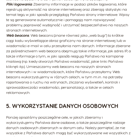
Pliki logowania
.
Zbieramy informacje w postaci plików logowania, które
rejestrują aktywność na stronie internetowej oraz zbierają statystyki na
temat tego, w jaki sposób przeglądają Państwo strony internetowe. Wpisy
te są generowane automatycznie i pomagają nam rozwiązywać
problemy, poprawiać wydajność i utrzymać bezpieczeństwo na naszych
stronach internetowych.
Web beacons
.
Web beacons (znane również jako „web bugi”) to krótkie
ciągi kodu wyświetlające obraz graficzny na stronie internetowej lub w
wiadomości e-mail w celu przesyłania nam danych. Informacje zbierane
za pośrednictwem web beacons obejmują takie informacje, jak adres IP, a
także informacje o tym, w jaki sposób reagują Państwo na kampanię
mailową (np. kiedy otworzyli Państwo wiadomość, jakie linki Państwo
kliknęli itp.). Umieszczamy web beacons na naszych stronach
internetowych i w wiadomościach, które Państwu przesyłamy. Web
beacons wykorzystujemy w różnych celach, w tym m.in. na potrzeby
raportowania o ruchu na witrynach, zliczania wyświetleń, kontroli i
sprawozdawczości wiadomości, personalizacji, a także w celach
reklamowych.
5. WYKORZYSTANIE DANYCH OSOBOWYCH
Poniżej opisaliśmy poszczególne cele, w jakich zbieramy i
wykorzystujemy Państwa dane osobowe, a także poszczególne rodzaje
danych osobowych zbieranych w danym celu. Należy pamiętać, że nie
wszystkie z Państwa danych mogą być wykorzystywane we wszystkich z