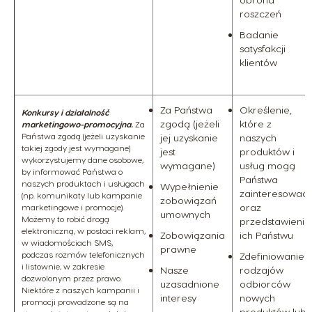
roszczeń
Badanie
satysfakcji
klientów
Za Państwa
Określenie,
Konkursy i działalność
zgodą (jeżeli
które z
marketingowo-promocyjna.
Za
Państwa zgodą (jeżeli uzyskanie
jej uzyskanie
naszych
takiej zgody jest wymagane)
jest
produktów i
wykorzystujemy dane osobowe,
wymagane)
usług mogą
by informować Państwa o
Państwa
naszych produktach i usługach
Wypełnienie
zainteresować,
(np. komunikaty lub kampanie
zobowiązań
oraz
marketingowe i promocje).
umownych
Możemy to robić drogą
przedstawienie
elektroniczną, w postaci reklam,
Zobowiązania
ich Państwu
w wiadomościach SMS,
prawne
podczas rozmów telefonicznych
Zdefiniowanie
i listownie, w zakresie
Nasze
rodzajów
dozwolonym przez prawo.
uzasadnione
odbiorców
Niektóre z naszych kampanii i
interesy
nowych
promocji prowadzone są na
produktów lub