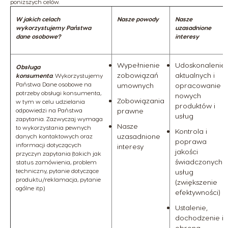
poniższych celów.
W jakich celach
Nasze powody
Nasze
wykorzystujemy Państwa
uzasadnione
dane osobowe?
interesy
Wypełnienie
Udoskonalenie
Obsługa
zobowiązań
aktualnych i
konsumenta
.
Wykorzystujemy
Państwa Dane osobowe na
umownych
opracowanie
potrzeby obsługi konsumenta,
nowych
Zobowiązania
w tym w celu udzielania
produktów i
odpowiedzi na Państwa
prawne
usług
zapytania. Zazwyczaj wymaga
Nasze
to wykorzystania pewnych
Kontrola i
uzasadnione
danych kontaktowych oraz
poprawa
informacji dotyczących
interesy
jakości
przyczyn zapytania (takich jak
świadczonych
status zamówienia, problem
techniczny, pytanie dotyczące
usług
produktu/reklamacja, pytanie
(zwiększenie
ogólne itp.)
efektywności)
Ustalenie,
dochodzenie i
obrona