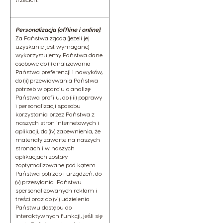
Personalizacja (offline i online)
.
Za Państwa zgodą (jeżeli jej
uzyskanie jest wymagane)
wykorzystujemy Państwa dane
osobowe do (i) analizowania
Państwa preferencji i nawyków,
do (ii) przewidywania Państwa
potrzeb w oparciu o analizę
Państwa profilu, do (iii) poprawy
i personalizacji sposobu
korzystania przez Państwa z
naszych stron internetowych i
aplikacji, do (iv) zapewnienia, że
materiały zawarte na naszych
stronach i w naszych
aplikacjach zostały
zoptymalizowane pod kątem
Państwa potrzeb i urządzeń, do
(v) przesyłania Państwu
spersonalizowanych reklam i
treści oraz do (vi) udzielenia
Państwu dostępu do
interaktywnych funkcji, jeśli się