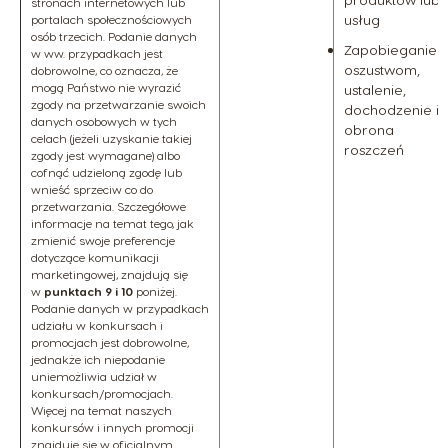
stronach internetowych lub
usług
portalach społecznościowych
osób trzecich. Podanie danych
Zapobieganie
w ww. przypadkach jest
oszustwom,
dobrowolne, co oznacza, że
mogą Państwo nie wyrazić
ustalenie,
zgody na przetwarzanie swoich
dochodzenie i
danych osobowych w tych
obrona
celach (jeżeli uzyskanie takiej
roszczeń
zgody jest wymagane) albo
cofnąć udzieloną zgodę lub
wnieść sprzeciw co do
przetwarzania. Szczegółowe
informacje na temat tego, jak
zmienić swoje preferencje
dotyczące komunikacji
marketingowej, znajdują się
w
punktach 9 i 10
poniżej.
Podanie danych w przypadkach
udziału w konkursach i
promocjach jest dobrowolne,
jednakże ich niepodanie
uniemożliwia udział w
konkursach/promocjach.
Więcej na temat naszych
konkursów i innych promocji
znajduje się w oficjalnym