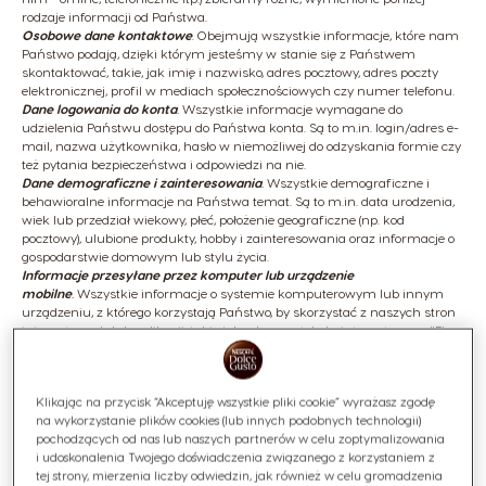
rodzaje informacji od Państwa.
Osobowe dane kontaktowe
. Obejmują wszystkie informacje, które nam
Państwo podają, dzięki którym jesteśmy w stanie się z Państwem
skontaktować, takie, jak imię i nazwisko, adres pocztowy, adres poczty
elektronicznej, profil w mediach społecznościowych czy numer telefonu.
Dane logowania do konta
.
Wszystkie informacje wymagane do
udzielenia Państwu dostępu do Państwa konta. Są to m.in. login/adres e-
mail, nazwa użytkownika, hasło w niemożliwej do odzyskania formie czy
też pytania bezpieczeństwa i odpowiedzi na nie.
Dane demograficzne i zainteresowania
.
Wszystkie demograficzne i
behawioralne informacje na Państwa temat. Są to m.in. data urodzenia,
wiek lub przedział wiekowy, płeć, położenie geograficzne (np. kod
pocztowy), ulubione produkty, hobby i zainteresowania oraz informacje o
gospodarstwie domowym lub stylu życia.
Informacje przesyłane przez komputer lub urządzenie
mobilne
.
Wszystkie informacje o systemie komputerowym lub innym
urządzeniu, z którego korzystają Państwo, by skorzystać z naszych stron
internetowych lub aplikacji, takie jak adres protokołu internetowego (IP), z
którego łączą się Państwo z Internetem, a także rodzaj i wersja systemu
operacyjnego i przeglądarki. W przypadku korzystania ze strony
internetowej lub aplikacji
Nestlé
na urządzeniu mobilnym takim, jak
Klikając na przycisk “Akceptuję wszystkie pliki cookie” wyrażasz zgodę
smartfon, zbieramy również, w dozwolonych przypadkach, takie
na wykorzystanie plików cookies (lub innych podobnych technologii)
informacje, jak unikalny numer urządzenia, identyfikator wyświetlania
pochodzących od nas lub naszych partnerów w celu zoptymalizowania
reklam, dane geolokalizacyjne i inne podobne dane na temat urządzenia
i udoskonalenia Twojego doświadczenia związanego z korzystaniem z
mobilnego.
tej strony, mierzenia liczby odwiedzin, jak również w celu gromadzenia
Po połączeniu ekspresu z aplikacją mobilną Nescafé Dolce Gusto,