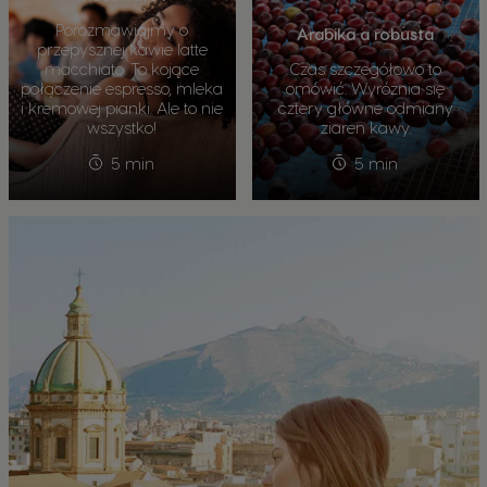
Porozmawiajmy o
Arabika a robusta
przepysznej kawie latte
macchiato. To kojące
Czas szczegółowo to
połączenie espresso, mleka
omówić. Wyróżnia się
i kremowej pianki. Ale to nie
cztery główne odmiany
wszystko!
ziaren kawy.
5 min
5 min