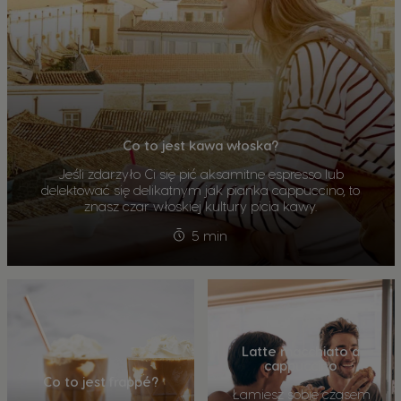
Co to jest kawa włoska?
Jeśli zdarzyło Ci się pić aksamitne espresso lub
delektować się delikatnym jak pianka cappuccino, to
znasz czar włoskiej kultury picia kawy.
5 min
Latte macchiato a
cappuccino
Co to jest frappé?
Łamiesz sobie czasem