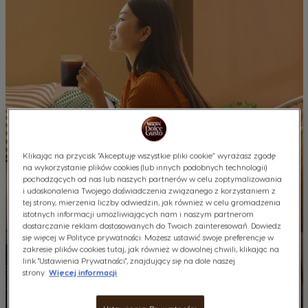
Klikając na przycisk “Akceptuję wszystkie pliki cookie” wyrażasz zgodę
na wykorzystanie plików cookies (lub innych podobnych technologii)
pochodzących od nas lub naszych partnerów w celu zoptymalizowania
i udoskonalenia Twojego doświadczenia związanego z korzystaniem z
tej strony, mierzenia liczby odwiedzin, jak również w celu gromadzenia
istotnych informacji umożliwiających nam i naszym partnerom
dostarczanie reklam dostosowanych do Twoich zainteresowań. Dowiedz
się więcej w Polityce prywatności. Możesz ustawić swoje preferencje w
zakresie plików cookies tutaj, jak również w dowolnej chwili, klikając na
link "Ustawienia Prywatności", znajdujący się na dole naszej
strony.
Więcej informacji
Co to jest americano?
Zastanowiło Cię kiedyś, czym dokładnie jest americano?