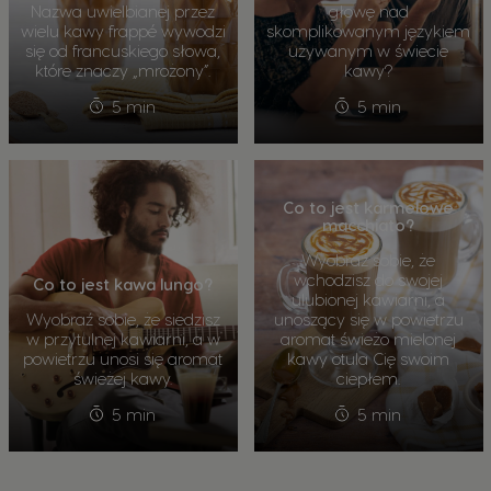
Nazwa uwielbianej przez
głowę nad
wielu kawy frappé wywodzi
skomplikowanym językiem
się od francuskiego słowa,
używanym w świecie
które znaczy „mrożony”.
kawy?
5 min
5 min
Co to jest karmelowe
macchiato?
Wyobraź sobie, że
wchodzisz do swojej
Co to jest kawa lungo?
ulubionej kawiarni, a
Wyobraź sobie, że siedzisz
unoszący się w powietrzu
w przytulnej kawiarni, a w
aromat świeżo mielonej
powietrzu unosi się aromat
kawy otula Cię swoim
świeżej kawy.
ciepłem.
5 min
5 min