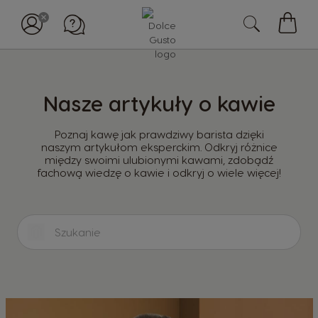
Mój
koszy
Nasze artykuły o kawie
Poznaj kawę jak prawdziwy barista dzięki
naszym artykułom eksperckim. Odkryj różnice
między swoimi ulubionymi kawami, zdobądź
fachową wiedzę o kawie i odkryj o wiele więcej!
S
z
u
k
a
j