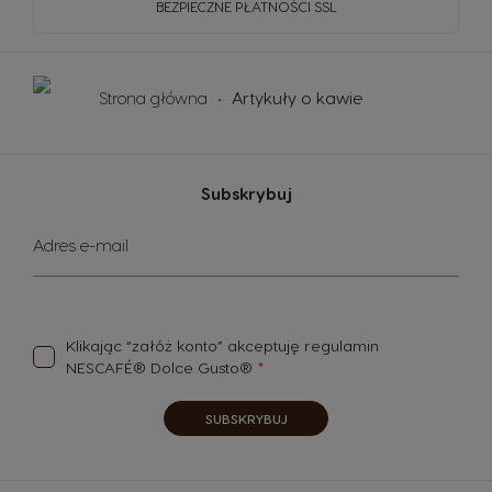
BEZPIECZNE PŁATNOŚCI SSL
Strona główna
Artykuły o kawie
Subskrybuj
Subskrybuj
Adres e-mail
nasz
newsletter:
Klikając “załóż konto” akceptuję
regulamin
NESCAFÉ® Dolce Gusto®
SUBSKRYBUJ