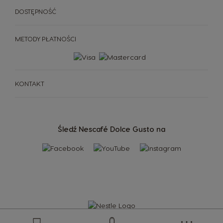
DOSTĘPNOŚĆ
METODY PŁATNOŚCI
KONTAKT
Śledź Nescafé Dolce Gusto na
EKSPRESY
NAPOJE
AKCESORIA
NAPOJE
EKSPRESY
ZRÓWNOWAŻONY ROZWÓJ
Store
KAWOWE INSPIRACJE
Menu