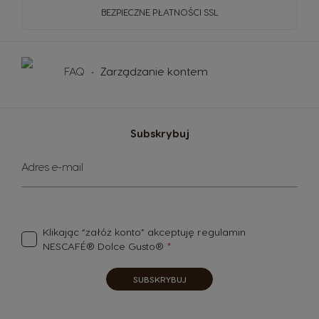
BEZPIECZNE PŁATNOŚCI SSL
FAQ
Zarządzanie kontem
Subskrybuj
Subskrybuj
Adres e-mail
nasz
newsletter:
Klikając “załóż konto” akceptuję
regulamin
NESCAFÉ® Dolce Gusto®
SUBSKRYBUJ