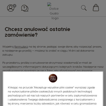
Mój
koszy
Chcesz anulować ostatnie
zamówienie?
Wypełnij
formularz
na tej stronie, podając swoje dane, aby rozpocząć proces,
a następnie go prześlij — możesz to zrobić w ciągu 14 dni od dokonania
zakupu.
Po przesłaniu prośby o anulowanie otrzymasz wiadomość e-mail ze
szczegółowymi informacjami dotyczącymi kolejnych kroków. Następnie nasz
zespół wsparcia skontaktuje się z Tobą, aby sfinalizować anulowanie.
Klikając na przycisk “Akceptuję wszystkie pliki cookie” wyrażasz zgodę
na wykorzystanie plików cookies (lub innych podobnych technologii)
pochodzących od nas lub naszych partnerów w celu zoptymalizowania
i udoskonalenia Twojego doświadczenia związanego z korzystaniem z
Znajdź
tej strony, mierzenia liczby odwiedzin, jak również w celu gromadzenia