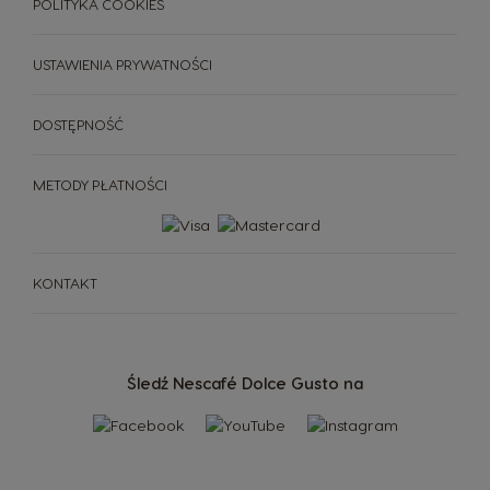
POLITYKA COOKIES
USTAWIENIA PRYWATNOŚCI
DOSTĘPNOŚĆ
METODY PŁATNOŚCI
KONTAKT
Śledź Nescafé Dolce Gusto na
EKSPRESY
NAPOJE
AKCESORIA
NAPOJE