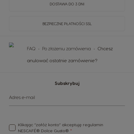
DOSTAWA DO 3 DNI
BEZPIECZNE PŁATNOŚCI SSL
FAQ
Po złożeniu zamówienia
Chcesz
anulować ostatnie zamówienie?
Subskrybuj
Subskrybuj
Adres e-mail
nasz
newsletter:
Klikając “załóż konto” akceptuję
regulamin
NESCAFÉ® Dolce Gusto®