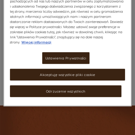
Ta wyjątkowa mieszanka kawy została stworzona dla
pochodzących od nas lub naszych partnerów w celu zoptymalizowania
i udoskonalenia Twojego doświadczenia związanego z korzystaniem z
miłośników mocniejszych doznań. Zawiera starannie
tej strony, mierzenia liczby odwiedzin, jak również w celu gromadzenia
wyselekcjonowane ziarna, które po wypaleniu
istotnych informacji umożliwiających nam i naszym partnerom
zapewniają głęboki i bogaty smak.​
dostarczanie reklam dostosowanych do Twoich zainteresowań. Dowiedz
się więcej w Polityce prywatności. Możesz ustawić swoje preferencje w
zakresie plików cookies tutaj, jak również w dowolnej chwili, klikając na
link "Ustawienia Prywatności", znajdujący się na dole naszej
19,99 Zł
strony.
Więcej informacji
29,99 Zł
1,25zł /1 kapsułka
Ustawienia Prywatności
Akceptuję wszystkie pliki cookie
Darmowa dostawa od 160zł
Odrzucenie wszystkich
Lista Życzeń
Schowek