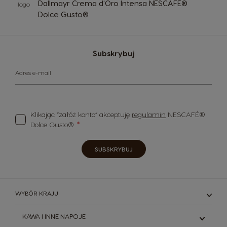
Dallmayr Crema d'Oro Intensa NESCAFÉ®
Dolce Gusto®
Subskrybuj
Adres e-mail
Klikając “załóż konto” akceptuję
regulamin
NESCAFÉ®
Dolce Gusto®
SUBSKRYBUJ
WYBÓR KRAJU
KAWA I INNE NAPOJE