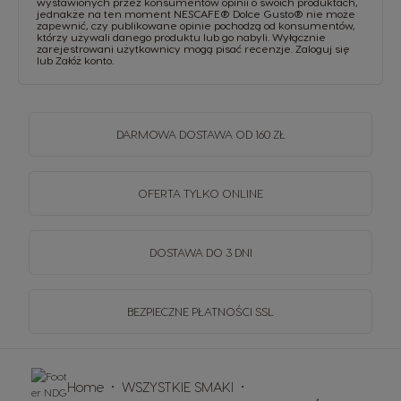
wystawionych przez konsumentów opinii o swoich produktach,
jednakże na ten moment NESCAFE® Dolce Gusto® nie może
zapewnić, czy publikowane opinie pochodzą od konsumentów,
którzy używali danego produktu lub go nabyli. Wyłącznie
zarejestrowani użytkownicy mogą pisać recenzje.
Zaloguj się
lub
Załóż konto
.
DARMOWA DOSTAWA OD 160 ZŁ
OFERTA TYLKO ONLINE
DOSTAWA DO 3 DNI
BEZPIECZNE PŁATNOŚCI SSL
Home
WSZYSTKIE SMAKI