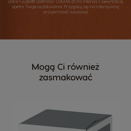
Dolce Gusto® Dallmayr CREMA d'Oro Intensa z pewnością
spełni Twoje oczekiwania. Przygotuj się na intensywną
przyjemność kawową!​​
Mogą Ci również
zasmakować