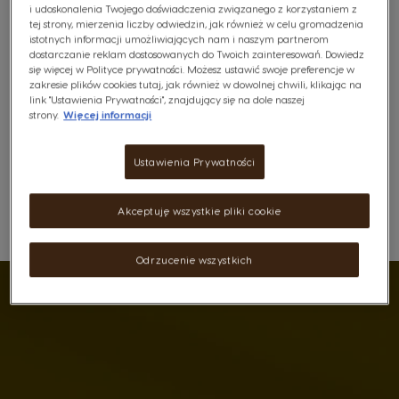
średniej intensywności palenia zadowoli nawet
i udoskonalenia Twojego doświadczenia związanego z korzystaniem z
najbardziej wymagające podniebienia.​
tej strony, mierzenia liczby odwiedzin, jak również w celu gromadzenia
istotnych informacji umożliwiających nam i naszym partnerom
dostarczanie reklam dostosowanych do Twoich zainteresowań. Dowiedz
się więcej w Polityce prywatności. Możesz ustawić swoje preferencje w
Niedostępny
zakresie plików cookies tutaj, jak również w dowolnej chwili, klikając na
link "Ustawienia Prywatności", znajdujący się na dole naszej
Powiadom Mnie
strony.
Więcej informacji
Ustawienia Prywatności
Darmowa dostawa od 160zł
Akceptuję wszystkie pliki cookie
Lista Życzeń
Schowek
Odrzucenie wszystkich