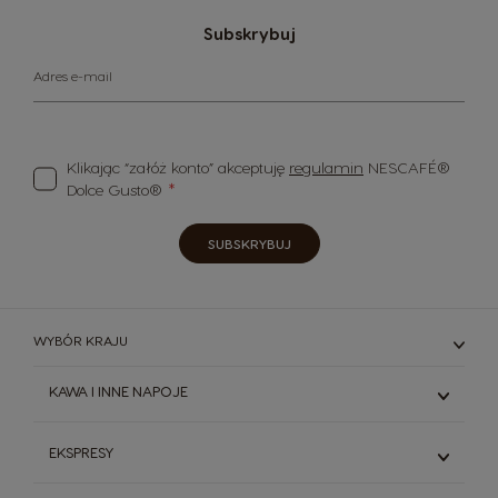
Subskrybuj
Adres e-mail
Klikając “załóż konto” akceptuję
regulamin
NESCAFÉ®
Dolce Gusto®
SUBSKRYBUJ
WYBÓR KRAJU
KAWA I INNE NAPOJE
Espresso
EKSPRESY
Kawy Czarne
Kawy Białe
Genio S