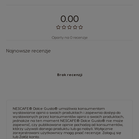
0.00
Oparty na 0 recenzje
Najnowsze recenzje
Brak recenzji
NESCAFE® Dolce Gusto® umożliwia konsumentom
wystawianie opinii o swoich produktach i zapewnia dostęp do
wystawionych przez konsumentów opinii o swoich produktach,
jednakże na ten moment NESCAFE® Dolce Gusto® nie może
zapewnić, czy publikowane opinie pochodzą od konsumentów,
którzy używali danego produktu lub go nabyli. Wyłącznie
zarejestrowani użytkownicy mogą pisać recenzje.
Zaloguj się
lub
Załóż konto
.