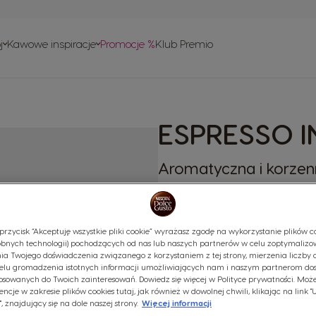
ie
w
j
Kawowe inspiracje
Promocje %
Klub Premio
ownie
 obsługi
w
o recyklingu
ESPRESSO I
isy
Aromatyczna i korze
(0)
Kapsułki:
x96
Ikona kapsułki
przycisk “Akceptuję wszystkie pliki cookie” wyrażasz zgodę na wykorzystanie plików co
bnych technologii) pochodzących od nas lub naszych partnerów w celu zoptymalizo
ia Twojego doświadczenia związanego z korzystaniem z tej strony, mierzenia liczby 
Zaskoczą Cię korzenne i owoc
elu gromadzenia istotnych informacji umożliwiających nam i naszym partnerom do
kolumbijskiej kawy premium Ar
osowanych do Twoich zainteresowań. Dowiedz się więcej w Polityce prywatności. Może
pokryte hojną, aksamitną crem
encje w zakresie plików cookies tutaj, jak również w dowolnej chwili, klikając na link 
, znajdujący się na dole naszej strony.
Więcej informacji