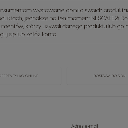
sumentom wystawianie opinii o swoich produkta
roduktach, jednakże na ten moment NESCAFE® Do
mentów, którzy używali danego produktu lub go na
guj się
lub
Załóż konto
.
OFERTA TYLKO ONLINE
DOSTAWA DO 3 DNI
Adres e-mail