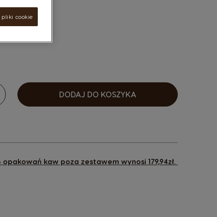
pliki cookie
sen options
DODAJ DO KOSZYKA
osnąco
6 opakowań kaw poza zestawem wynosi 179,94zł.