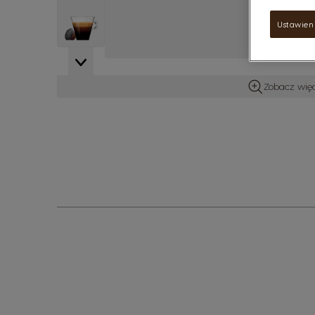
View larger image
Ustawien
Zobacz więc