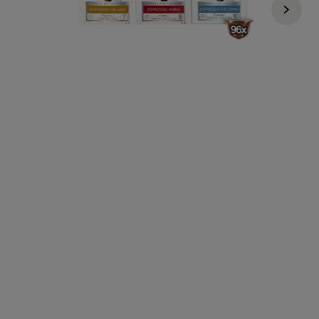
Regular Price
179,94 Zł
119,94 Zł
1,25zł /1 kapsułka