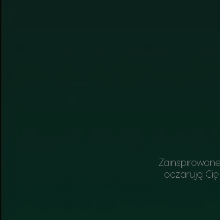
Zainspirowan
oczarują Ci