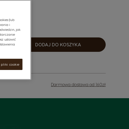
okies (lub
wania i
odwiedzin, jak
starczanie
sz ustawić
DODAJ DO KOSZYKA
"Ustawienia
osnąco
pliki cookie
Darmowa dostawa od 160zł