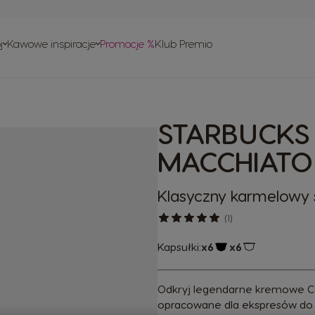
ie
w
j
Kawowe inspiracje
Promocje %
Klub Premio
ownie
 obsługi
w
o recyklingu
STARBUCKS
isy
MACCHIATO
Klasyczny karmelowy
(1)
Kapsułki:
x6
x6
Ikona kapsułki
Ikona kapsułki
Odkryj legendarne kremowe C
opracowane dla ekspresów do