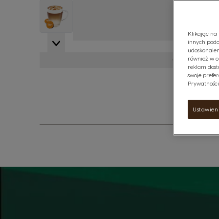
View larger image
Klikając na 
innych podo
udoskonalen
również w c
Zobacz więc
reklam dost
swoje prefer
Prywatności"
Ustawien