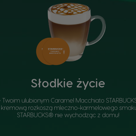
Słodkie życie
e Twoim ulubionym Caramel Macchiato STARBUCKS®
ę kremową rozkoszą mleczno-karmelowego smaku. 
STARBUCKS® nie wychodząc z domu!