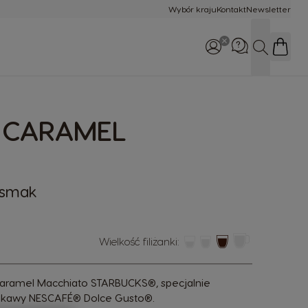
Wybór kraju
Kontakt
Newsletter
SZUKAJ
WhatsApp
48 532 390 305
 CARAMEL
Zadzwoń do nas
800 174 902
 smak
Wielkość filiżanki:
aramel Macchiato STARBUCKS®, specjalnie
 kawy NESCAFÉ® Dolce Gusto®.