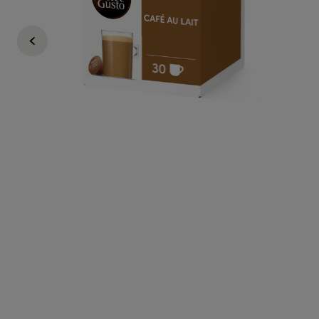
49,99 Zł
38,99 Zł
1,3zł /1 kapsułka