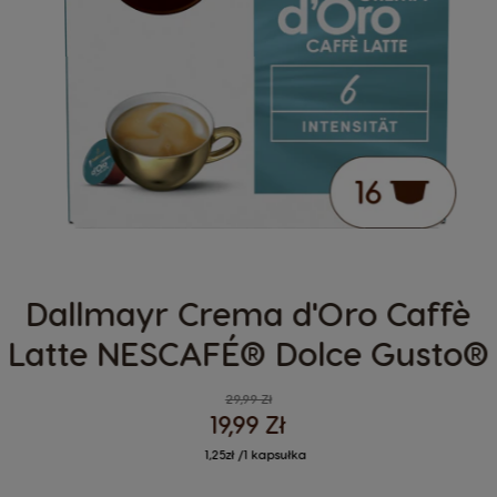
Dallmayr Crema d'Oro Caffè
Latte NESCAFÉ® Dolce Gusto®
29,99 Zł
19,99 Zł
1,25zł /1 kapsułka