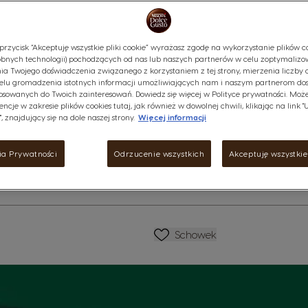
NESCAFÉ® Dolce Gusto®.
przycisk “Akceptuję wszystkie pliki cookie” wyrażasz zgodę na wykorzystanie plików co
Zobacz skład
bnych technologii) pochodzących od nas lub naszych partnerów w celu zoptymalizo
ia Twojego doświadczenia związanego z korzystaniem z tej strony, mierzenia liczby 
19,99 Zł
elu gromadzenia istotnych informacji umożliwiających nam i naszym partnerom do
ej
osowanych do Twoich zainteresowań. Dowiedz się więcej w Polityce prywatności. Może
29,99 Zł
1,67zł /1 kapsułka
encje w zakresie plików cookies tutaj, jak również w dowolnej chwili, klikając na link 
, znajdujący się na dole naszej strony.
Więcej informacji
Malejąco
Ilość
R
ia Prywatności
Odrzucenie wszystkich
Akceptuję wszystkie 
Lista Życzeń
Schowek