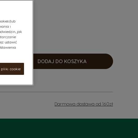
okies (lub
wania i
odwiedzin, jak
starczanie
sz ustawić
"Ustawienia
DODAJ DO KOSZYKA
osnąco
pliki cookie
Darmowa dostawa od 160zł