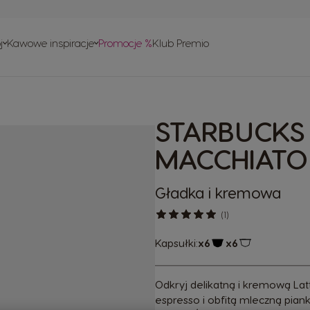
ie
w
j
Kawowe inspiracje
Promocje %
Klub Premio
ownie
 obsługi
w
o recyklingu
STARBUCKS
isy
MACCHIATO
Gładka i kremowa
(1)
Kapsułki:
x6
x6
Ikona kapsułki
Ikona kapsułki
Odkryj delikatną i kremową L
espresso i obfitą mleczną pia