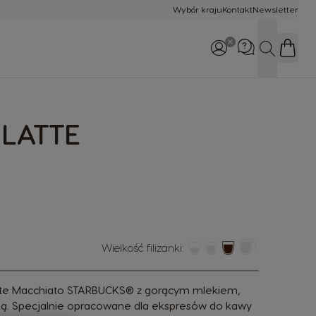
Wybór kraju
Kontakt
Newsletter
SZUKAJ
WhatsApp
48 532 390 305
 LATTE
Zadzwoń do nas
800 174 902
Wielkość filiżanki:
atte Macchiato STARBUCKS® z gorącym mlekiem,
nką. Specjalnie opracowane dla ekspresów do kawy