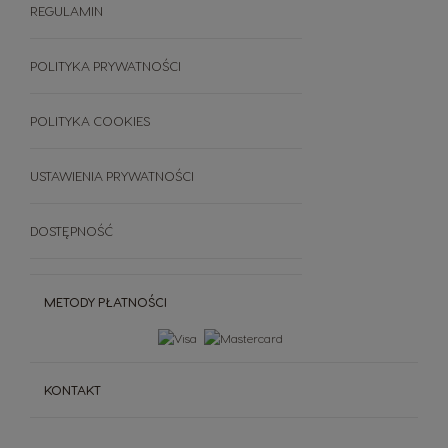
Dallmayr
Akcesoria
REGULAMIN
Świat Kawy
Zestawy
Zrównoważony rozwój
FAQ
POLITYKA PRYWATNOŚCI
Wszystkie smaki
Regulamin
Anuluj swoje zamówienie
POLITYKA COOKIES
USTAWIENIA PRYWATNOŚCI
DOSTĘPNOŚĆ
METODY PŁATNOŚCI
KONTAKT