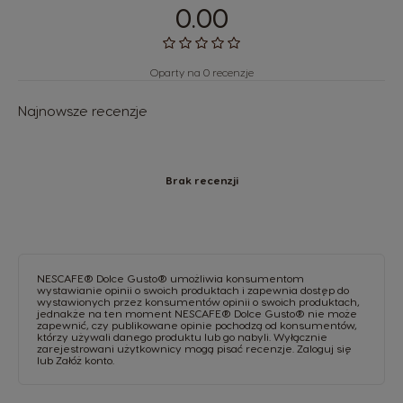
0.00
Oparty na 0 recenzje
Najnowsze recenzje
Brak recenzji
NESCAFE® Dolce Gusto® umożliwia konsumentom
wystawianie opinii o swoich produktach i zapewnia dostęp do
wystawionych przez konsumentów opinii o swoich produktach,
jednakże na ten moment NESCAFE® Dolce Gusto® nie może
zapewnić, czy publikowane opinie pochodzą od konsumentów,
którzy używali danego produktu lub go nabyli. Wyłącznie
zarejestrowani użytkownicy mogą pisać recenzje.
Zaloguj się
lub
Załóż konto
.