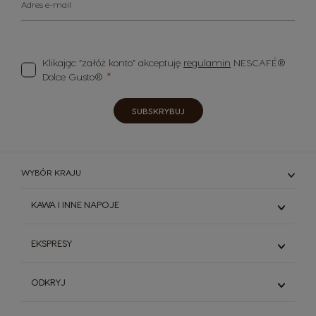
Adres e-mail
Klikając “załóż konto” akceptuję
regulamin
NESCAFÉ®
Dolce Gusto®
SUBSKRYBUJ
WYBÓR KRAJU
KAWA I INNE NAPOJE
Espresso
EKSPRESY
Kawy Czarne
Kawy Białe
Genio S
ODKRYJ
Napoje kakaowe
Starbucks ® By Dolce Gusto®
Porównanie ekspresów
System NESCAFÉ® Dolce Gusto®