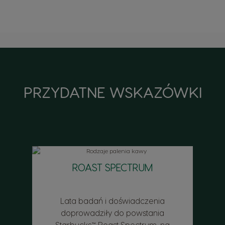
PRZYDATNE WSKAZÓWKI
ROAST SPECTRUM
Lata badań i doświadczenia
doprowadziły do powstania
Starbucks™ Roast Spectrum, na