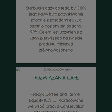
Starbucks dąży do tego, by 100%
jego kawy było pozyskiwanej
zgodnie z zasadami etyki, a
ostatnio poziom ten osiągnął
99%. Celem jest uczynienie z
kawy pierwszego na świecie
produktu rolnictwa
zrównoważonego.
ROZWIĄZANIA CAFE
Praktyki Coffee and Farmer
Equality (C.A.F.E.), opracowane
we współpracy z Conservation