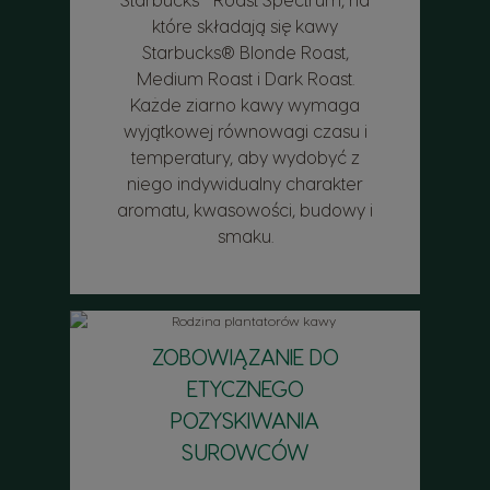
które składają się kawy
Starbucks® Blonde Roast,
Medium Roast i Dark Roast.
Każde ziarno kawy wymaga
wyjątkowej równowagi czasu i
temperatury, aby wydobyć z
niego indywidualny charakter
aromatu, kwasowości, budowy i
smaku.
ZOBOWIĄZANIE DO
ETYCZNEGO
POZYSKIWANIA
SUROWCÓW