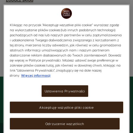
19,99 Zł
29,99 Zł
1,67zł /1 kapsułka
Klikając na przycisk “Akceptuję wszystkie pliki cookie” wyrażasz zgodę
na wykorzystanie plików cookies (lub innych podobnych technologii)
pochodzących od nas lub naszych partnerów w celu zoptymalizowania
i udoskonalenia Twojego doświadczenia związanego z korzystaniem z
tej strony, mierzenia liczby odwiedzin, jak również w celu gromadzenia
Darmowa dostawa od 160zł
istotnych informacji umożliwiających nam i naszym partnerom
dostarczanie reklam dostosowanych do Twoich zainteresowań. Dowiedz
się więcej w Polityce prywatności. Możesz ustawić swoje preferencje w
zakresie plików cookies tutaj, jak również w dowolnej chwili, klikając na
Lista Życzeń
Schowek
link "Ustawienia Prywatności", znajdujący się na dole naszej
strony.
Więcej informacji
Ustawienia Prywatności
Akceptuję wszystkie pliki cookie
Odrzucenie wszystkich