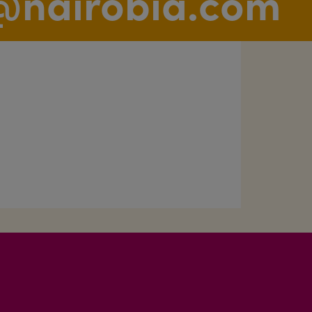
o@nairobia.com
French
Thailand
English
UAE
English
United Kingdom
English