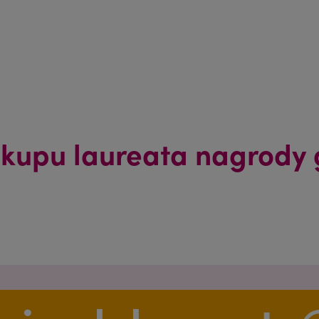
Malaysia
Malay
Netherland
Dutch
Panama
Spanish
upu laureata nagrody 
Philippines
Filipino
Republic of Ireland
English
Serbia
Serbian
Slovenia
Slovene
Switzerland