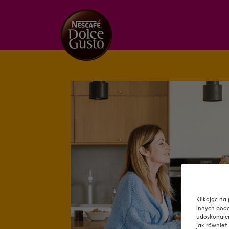
Klikając na
innych podo
udoskonalen
jak również