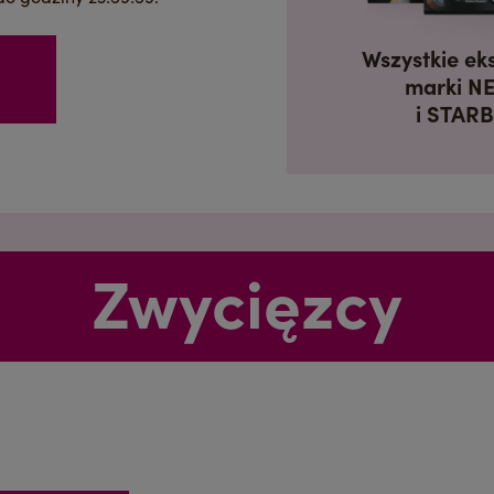
Wszystkie ek
marki N
i STAR
Wybór kraju
Zwycięzcy
Austria
German
Brazil
Portuguese