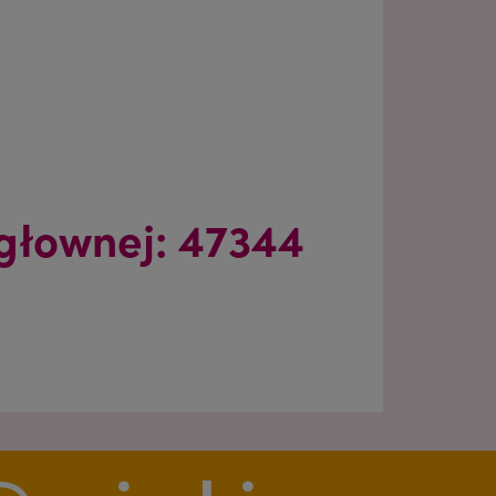
Malta
Maltese
Nicaragua
Spanish
Paraguay
Spanish
głownej: 47344
Poland
Polish
Romania
Romanian
Singapore
Malay
Spain
Spanish
Switzerland