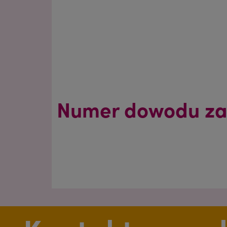
Lithuania
Lithuanian
Mexico
Spanish
Norway
Norwegian
Numer dowodu zak
Peru
Spanish
Portugal
Portuguese
Rusia
Russian
Slovakia
Slovak
Sweden