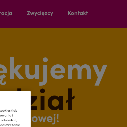
racja
Zwycięzcy
Kontakt
ękujemy
udział
cookies (lub
urodzinowej!
owania i
 odwiedzin,
 dostarczanie