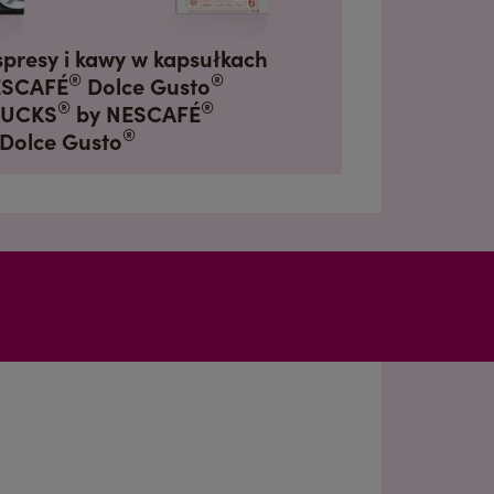
spresy i kawy w kapsułkach
®
®
ESCAFÉ
Dolce Gusto
®
®
BUCKS
by NESCAFÉ
®
Dolce Gusto
Belgium
French
Bulgaria
Bulgarian