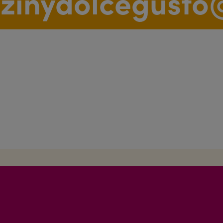
dzinydolcegust
German
Taiwan
Taiwanese
Turkey
Turkish
Ukraine
Ukrainian
Venezuela
Spanish