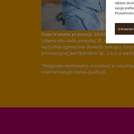
reklam dost
swoje prefer
Prywatności"
Ustawien
Czas trwania promocji: 20.03.2023 – 14.05
Loteria dla osób powyżej 18. roku życia. 
wszystkie zgłoszone dowody zakupu. Organ
promocyjnej jest Nairobia Sp. z o.o. z sie
*Nagroda wydawana w postaci e-voucher
internetowego dolce-gusto.pl.