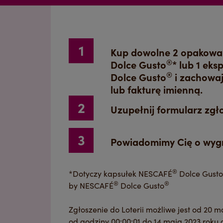
Kup dowolne 2 opakowa
®
Dolce Gusto
* lub 1 ek
®
Dolce Gusto
i zachowa
lub fakturę imienną.
Uzupełnij formularz zgł
Powiadomimy Cię o wygr
®
*Dotyczy kapsułek NESCAFÉ
Dolce Gusto
®
®
by NESCAFÉ
Dolce Gusto
Zgłoszenie do Loterii możliwe jest od 20 m
od godziny 00:00:01 do 14 maja 2023 roku 