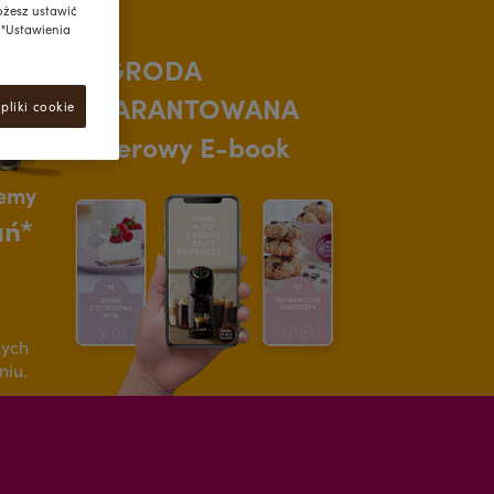
ożesz ustawić
k "Ustawienia
NAGRODA
GWARANTOWANA
pliki cookie
Deserowy E-book
jemy
ań*
nych
niu.