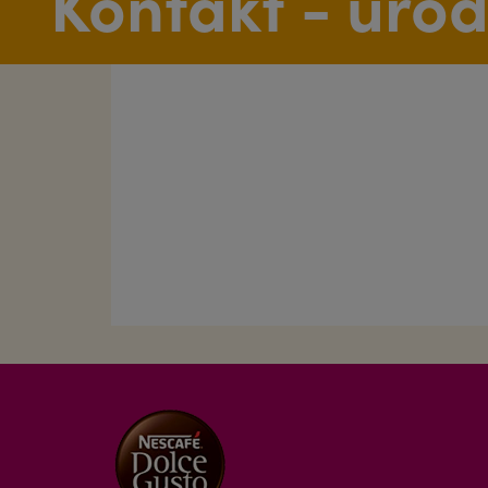
Kontakt - uro
Swedish
Taiwan
English
Thailand
Thai
UAE
Arabic
Uruguay
Spanish