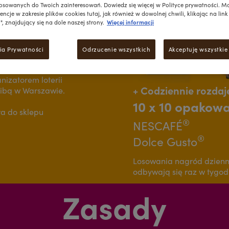
osowanych do Twoich zainteresowań. Dowiedz się więcej w Polityce prywatności. M
encje w zakresie plików cookies tutaj, jak również w dowolnej chwili, klikając na lin
Więcej informacji
, znajdujący się na dole naszej strony.
ia Prywatności
Odrzucenie wszystkich
Akceptuję wszystkie 
.2023.
Pamiętaj, by zachować
izatorem loterii
+ Codziennie rozda
dzibą w Warszawie.
10 x 10 opakow
a do sklepu
®
NESCAFÉ
®
Dolce Gusto
Losowania nagród dzien
odbywają się raz w tygod
Zasady