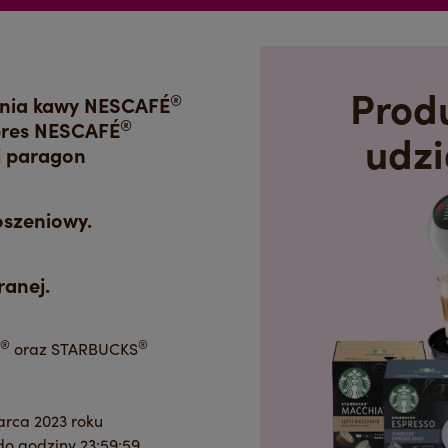
Prod
®
nia kawy NESCAFÉ
®
spres NESCAFÉ
udzi
j paragon
oszeniowy.
anej.
®
®
oraz STARBUCKS
arca 2023 roku
do godziny 23:59:59.