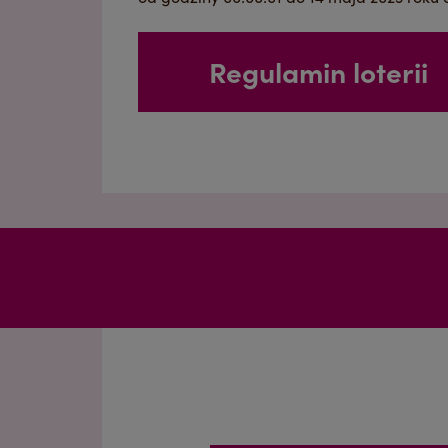
Regulamin loterii
Argentina
Spanish
Belgium
Dutch