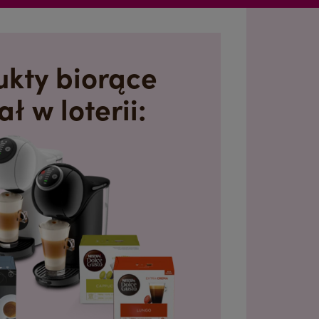
ukty biorące
ał w loterii: