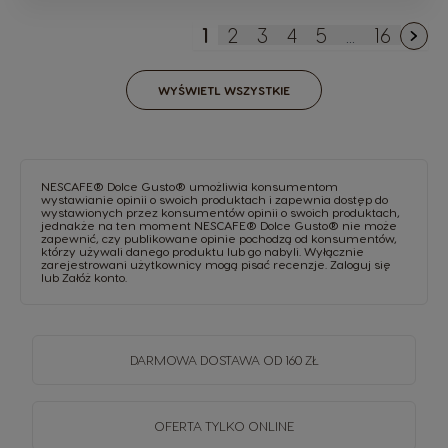
1
2
3
4
5
...
16
Aktualnie czytasz stronę
Strona
Strona
Strona
Strona
Strona
WYŚWIETL WSZYSTKIE
NESCAFE® Dolce Gusto® umożliwia konsumentom
wystawianie opinii o swoich produktach i zapewnia dostęp do
wystawionych przez konsumentów opinii o swoich produktach,
jednakże na ten moment NESCAFE® Dolce Gusto® nie może
zapewnić, czy publikowane opinie pochodzą od konsumentów,
którzy używali danego produktu lub go nabyli. Wyłącznie
zarejestrowani użytkownicy mogą pisać recenzje.
Zaloguj się
lub
Załóż konto
.
DARMOWA DOSTAWA OD 160 ZŁ
OFERTA TYLKO ONLINE