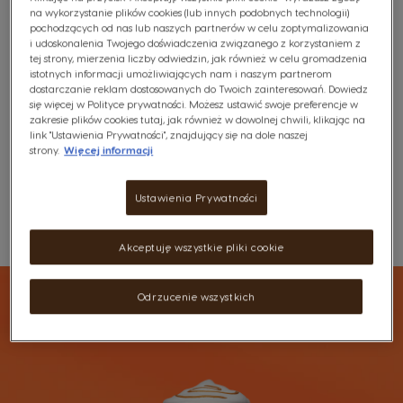
na wykorzystanie plików cookies (lub innych podobnych technologii)
pochodzących od nas lub naszych partnerów w celu zoptymalizowania
Zobacz skład
i udoskonalenia Twojego doświadczenia związanego z korzystaniem z
tej strony, mierzenia liczby odwiedzin, jak również w celu gromadzenia
19,99 Zł
istotnych informacji umożliwiających nam i naszym partnerom
dostarczanie reklam dostosowanych do Twoich zainteresowań. Dowiedz
29,99 Zł
1,25zł /1 kapsułka
się więcej w Polityce prywatności. Możesz ustawić swoje preferencje w
zakresie plików cookies tutaj, jak również w dowolnej chwili, klikając na
link "Ustawienia Prywatności", znajdujący się na dole naszej
strony.
Więcej informacji
Darmowa dostawa od 160zł
Ustawienia Prywatności
Lista Życzeń
Schowek
Akceptuję wszystkie pliki cookie
Odrzucenie wszystkich