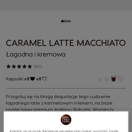
CARAMEL LATTE MACCHIATO
Łagodna i kremowa
(157)
Kapsułki:
x8
x8
Ikona kapsułki
Ikona kapsułki
Przygotuj się na błogą degustację tego cudownie
łagodnego latte z karmelowym mlekiem, na bazie
czystej kawy premium Arabica i Robusta. Wystarczy
minuta, by je przygotować i powoli delektować się
trzema warstwami cudownego napoju z pysznym,
karmelowym posmakiem.
Klikając na przycisk “Akceptuję wszystkie pliki cookie” wyrażasz zgodę