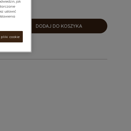
odwiedzin, jak
starczanie
sz ustawić
"Ustawienia
DODAJ DO KOSZYKA
osnąco
pliki cookie