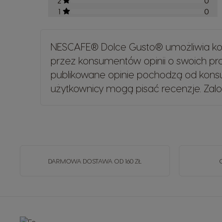
2
0
1
0
NESCAFE® Dolce Gusto® umożliwia kon
przez konsumentów opinii o swoich p
publikowane opinie pochodzą od konsu
użytkownicy mogą pisać recenzje.
Zalo
DARMOWA DOSTAWA OD 160 ZŁ