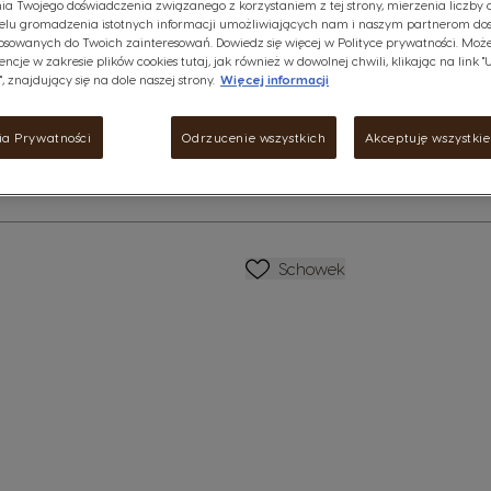
ia Twojego doświadczenia związanego z korzystaniem z tej strony, mierzenia liczby 
Regular Price
elu gromadzenia istotnych informacji umożliwiających nam i naszym partnerom do
179,94 Zł
1,31zł /1 kapsułka
osowanych do Twoich zainteresowań. Dowiedz się więcej w Polityce prywatności. Może
encje w zakresie plików cookies tutaj, jak również w dowolnej chwili, klikając na link 
, znajdujący się na dole naszej strony.
Więcej informacji
Malejąco
Ilość
R
ej
ia Prywatności
Odrzucenie wszystkich
Akceptuję wszystkie 
Lista Życzeń
Schowek