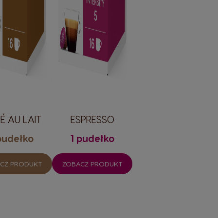
É AU LAIT
ESPRESSO
pudełko
1 pudełko
CZ PRODUKT
ZOBACZ PRODUKT