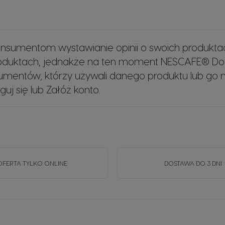
sumentom wystawianie opinii o swoich produkta
roduktach, jednakże na ten moment NESCAFE® Do
mentów, którzy używali danego produktu lub go na
guj się
lub
Załóż konto
.
OFERTA TYLKO ONLINE
DOSTAWA DO 3 DNI