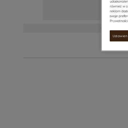
udoskonalen
również w c
reklam dost
swoje prefer
Prywatności"
Zobacz więc
Ustawien