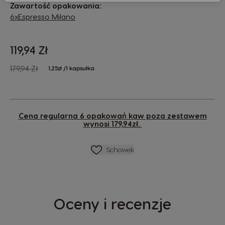
Zawartość opakowania:
6xEspresso Milano
119,94 Zł
The price depends on the chosen options
Regular Price
179,94 Zł
1,25zł /1 kapsułka
Cena regularna 6 opakowań kaw poza zestawem
wynosi 179,94zł.
Lista Życzeń
Schowek
Oceny i recenzje