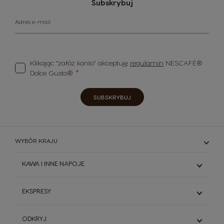
Subskrybuj
Adres e-mail
Klikając “załóż konto” akceptuję
regulamin
NESCAFÉ®
Dolce Gusto®
SUBSKRYBUJ
WYBÓR KRAJU
KAWA I INNE NAPOJE
Espresso
EKSPRESY
Kawy Czarne
Kawy Białe
Genio S
ODKRYJ
Napoje kakaowe