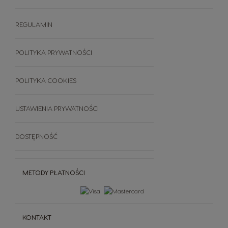
Starbucks ® By Dolce Gusto®
Porównanie ekspresów
System NESCAFÉ® Dolce Gusto®
Dallmayr
Akcesoria
REGULAMIN
Świat Kawy
Zestawy
Zrównoważony rozwój
FAQ
POLITYKA PRYWATNOŚCI
Wszystkie smaki
Regulamin
Anuluj swoje zamówienie
POLITYKA COOKIES
USTAWIENIA PRYWATNOŚCI
DOSTĘPNOŚĆ
METODY PŁATNOŚCI
KONTAKT