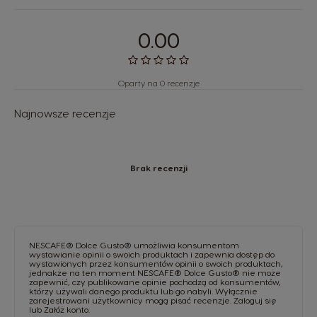
0.00
Oparty na 0 recenzje
Najnowsze recenzje
Brak recenzji
NESCAFE® Dolce Gusto® umożliwia konsumentom
wystawianie opinii o swoich produktach i zapewnia dostęp do
wystawionych przez konsumentów opinii o swoich produktach,
jednakże na ten moment NESCAFE® Dolce Gusto® nie może
zapewnić, czy publikowane opinie pochodzą od konsumentów,
którzy używali danego produktu lub go nabyli. Wyłącznie
zarejestrowani użytkownicy mogą pisać recenzje.
Zaloguj się
lub
Załóż konto
.