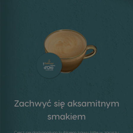
Zachwyć się aksamitnym
smakiem​
Ciesz się doskonałym kubkiem kawy latte w zaciszu