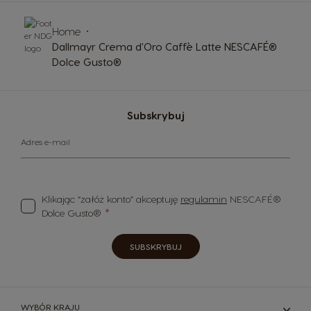
Home
Dallmayr Crema d'Oro Caffè Latte NESCAFÉ®
Dolce Gusto®
Subskrybuj
Adres e-mail
Klikając “załóż konto” akceptuję
regulamin
NESCAFÉ®
Dolce Gusto®
SUBSKRYBUJ
WYBÓR KRAJU