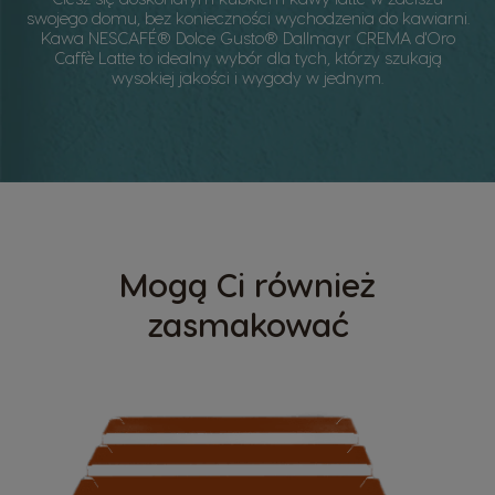
swojego domu, bez konieczności wychodzenia do kawiarni.
Kawa NESCAFÉ® Dolce Gusto® Dallmayr CREMA d'Oro
Caffè Latte to idealny wybór dla tych, którzy szukają
wysokiej jakości i wygody w jednym.​​
Mogą Ci również
zasmakować