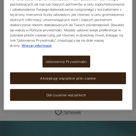
CREMA d'Oro Caffè Latte. Ta wyjątkowa mieszanka kawy
pochodzących od nas lub naszych partnerów w celu zoptymalizowania
i mleka została stworzona dla miłośników delikatnych
i udoskonalenia Twojego doświadczenia związanego z korzystaniem z
doznań smakowych. Każdy łyk to harmonijne połączenie
tej strony, mierzenia liczby odwiedzin, jak również w celu gromadzenia
istotnych informacji umożliwiających nam i naszym partnerom
intensywnego espresso i mleka, wykończone gęstą
dostarczanie reklam dostosowanych do Twoich zainteresowań. Dowiedz
pianką..
się więcej w Polityce prywatności. Możesz ustawić swoje preferencje w
zakresie plików cookies tutaj, jak również w dowolnej chwili, klikając na
link "Ustawienia Prywatności", znajdujący się na dole naszej
Zobacz skład
strony.
Więcej informacji
19,99 Zł
Ustawienia Prywatności
29,99 Zł
1,25zł /1 kapsułka
Akceptuję wszystkie pliki cookie
Darmowa dostawa od 160zł
Odrzucenie wszystkich
Lista Życzeń
Schowek