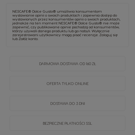
NESCAFE® Dolce Gusto® umożliwia konsumentom
wystawianie opinii o swoich produktach i zapewnia dostęp do
wystawionych przez konsumentów opinii o swoich produktach,
jednakże na ten moment NESCAFE® Dolce Gusto® nie może
zapewnić, czy publikowane opinie pochodzą od konsumentów,
którzy używali danego produktu lub go nabyli. Wyłącznie
zarejestrowani użytkownicy mogą pisać recenzje.
Zaloguj się
lub
Załóż konto
.
DARMOWA DOSTAWA OD 160 ZŁ
OFERTA TYLKO ONLINE
DOSTAWA DO 3 DNI
BEZPIECZNE PŁATNOŚCI SSL