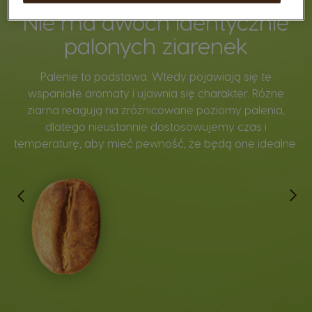
Nie ma dwóch identycznie
palonych ziarenek
Palenie to podstawa. Wtedy pojawiają się te
wspaniałe aromaty i ujawnia się charakter. Różne
ziarna reagują na zróżnicowane poziomy palenia,
dlatego nieustannie dostosowujemy czas i
temperaturę, aby mieć pewność, że będą one idealne.