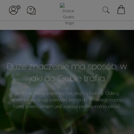
Mój
koszy
Duże znaczenie ma sposób, w
jaki do Ciebie trafia
Zanim wypijesz pierwszy łyk, poznaj historię. Odkryj
niesamowitą drogę kawy od ziarna do gotowego napoju,
której zwieńczeniem jest zawsze profesjonalna jakość.