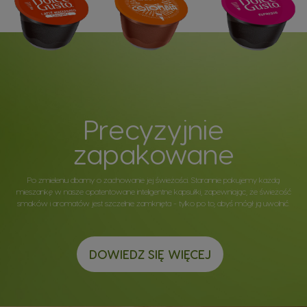
Precyzyjnie
zapakowane
Po zmieleniu dbamy o zachowanie jej świeżości. Starannie pakujemy każdą
mieszankę w nasze opatentowane inteligentne kapsułki, zapewniając, że świeżość
smaków i aromatów jest szczelnie zamknięta - tylko po to, abyś mógł ją uwolnić.
DOWIEDZ SIĘ WIĘCEJ