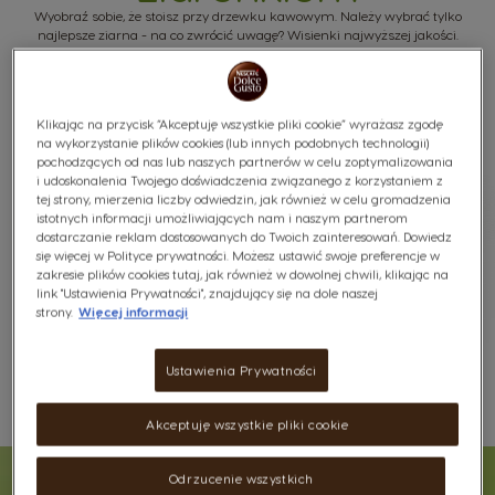
Wyobraź sobie, że stoisz przy drzewku kawowym. Należy wybrać tylko
najlepsze ziarna - na co zwrócić uwagę? Wisienki najwyższej jakości.
Wymaga to cierpliwości, ale efekt jest zawsze ekscytujący, gdy owoce
osiągają idealną dojrzałość.
Klikając na przycisk “Akceptuję wszystkie pliki cookie” wyrażasz zgodę
na wykorzystanie plików cookies (lub innych podobnych technologii)
pochodzących od nas lub naszych partnerów w celu zoptymalizowania
i udoskonalenia Twojego doświadczenia związanego z korzystaniem z
tej strony, mierzenia liczby odwiedzin, jak również w celu gromadzenia
istotnych informacji umożliwiających nam i naszym partnerom
dostarczanie reklam dostosowanych do Twoich zainteresowań. Dowiedz
się więcej w Polityce prywatności. Możesz ustawić swoje preferencje w
zakresie plików cookies tutaj, jak również w dowolnej chwili, klikając na
link "Ustawienia Prywatności", znajdujący się na dole naszej
strony.
Więcej informacji
Ustawienia Prywatności
Akceptuję wszystkie pliki cookie
Odrzucenie wszystkich