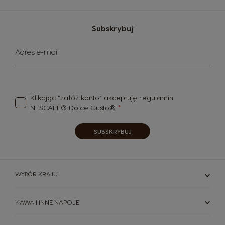
Subskrybuj
Subskrybuj
Adres e-mail
nasz
newsletter:
Klikając “załóż konto” akceptuję
regulamin
NESCAFÉ® Dolce Gusto®
SUBSKRYBUJ
WYBÓR KRAJU
KAWA I INNE NAPOJE