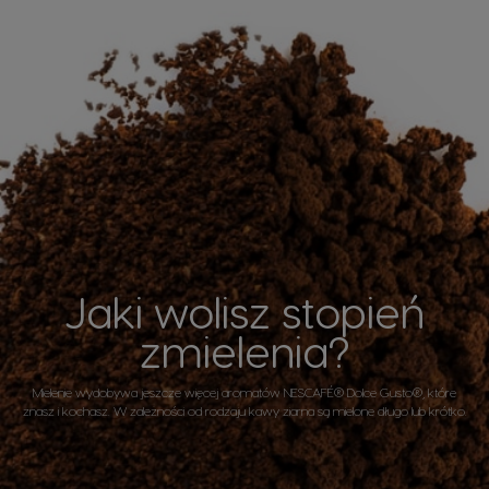
Jaki wolisz stopień
zmielenia?
Mielenie wydobywa jeszcze więcej aromatów NESCAFÉ® Dolce Gusto®, które
znasz i kochasz. W zależności od rodzaju kawy ziarna są mielone długo lub krótko.