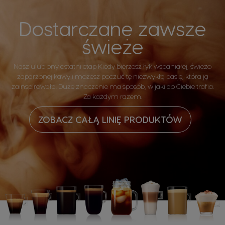
Dostarczane zawsze
świeże
Nasz ulubiony ostatni etap Kiedy bierzesz łyk wspaniałej, świeżo
zaparzonej kawy i możesz poczuć tę niezwykłą pasję, która ją
zainspirowała. Duże znaczenie ma sposób, w jaki do Ciebie trafia.
Za każdym razem.
ZOBACZ CAŁĄ LINIĘ PRODUKTÓW