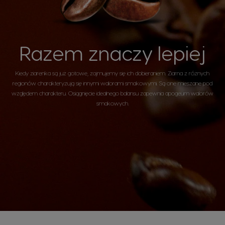
Razem znaczy lepiej
Kiedy ziarenka są już gotowe, zajmujemy się ich dobieraniem. Ziarna z różnych
regionów charakteryzują się innymi walorami smakowymi. Są one mieszane pod
względem charakteru. Osiągnięcie idealnego balansu zapewnia apogeum walorów
smakowych.