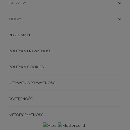
EKSPRESY
ODKRYJ
REGULAMIN
POLITYKA PRYWATNOŚCI
POLITYKA COOKIES
EKSPRESY
NAPOJE
AKCESORIA
USTAWIENIA PRYWATNOŚCI
NAPOJE
EKSPRESY
ZRÓWNOWAŻONY ROZWÓJ
DOSTĘPNOŚĆ
KAWOWE INSPIRACJE
METODY PŁATNOŚCI
Instrukcje obsługi
Porównanie ekspresów
PROMOCJE %
ekspresów
ZAMÓW