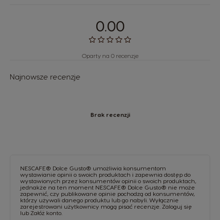
0.00
Oparty na 0 recenzje
Najnowsze recenzje
Brak recenzji
NESCAFE® Dolce Gusto® umożliwia konsumentom
wystawianie opinii o swoich produktach i zapewnia dostęp do
wystawionych przez konsumentów opinii o swoich produktach,
jednakże na ten moment NESCAFE® Dolce Gusto® nie może
zapewnić, czy publikowane opinie pochodzą od konsumentów,
którzy używali danego produktu lub go nabyli. Wyłącznie
zarejestrowani użytkownicy mogą pisać recenzje.
Zaloguj się
lub
Załóż konto
.