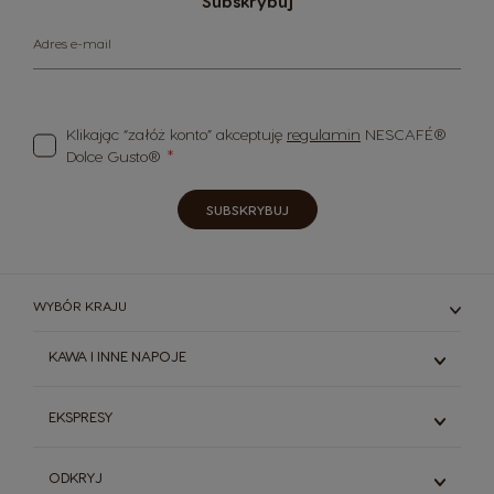
Subskrybuj
Adres e-mail
Klikając “załóż konto” akceptuję
regulamin
NESCAFÉ®
Dolce Gusto®
SUBSKRYBUJ
WYBÓR KRAJU
KAWA I INNE NAPOJE
Espresso
EKSPRESY
Kawy Czarne
Kawy Białe
Genio S
ODKRYJ
Napoje kakaowe