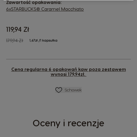
Zawartość opakowania:
6xSTARBUCKS® Caramel Macchiato
119,94 Zł
The price depends on the chosen options
Regular Price
179,94 Zł
1,67zł /1 kapsułka
Cena regularna 6 opakowań kaw poza zestawem
wynosi 179,94zł.
Lista Życzeń
Schowek
Oceny i recenzje