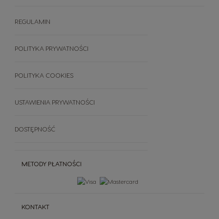
Starbucks ® By Dolce Gusto®
Porównanie ekspresów
System NESCAFÉ® Dolce Gusto®
Dallmayr
Akcesoria
REGULAMIN
Świat Kawy
Zestawy
Zrównoważony rozwój
FAQ
POLITYKA PRYWATNOŚCI
Wszystkie smaki
Regulamin
Anuluj swoje zamówienie
POLITYKA COOKIES
USTAWIENIA PRYWATNOŚCI
DOSTĘPNOŚĆ
METODY PŁATNOŚCI
KONTAKT