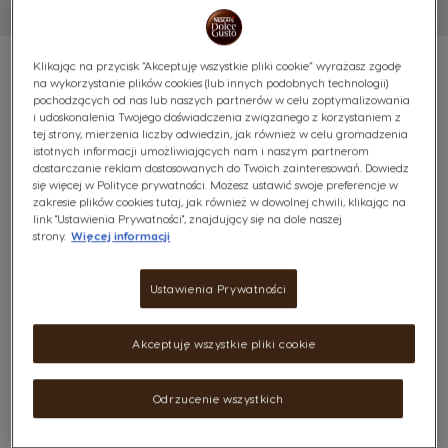
Klikając na przycisk “Akceptuję wszystkie pliki cookie” wyrażasz zgodę
na wykorzystanie plików cookies (lub innych podobnych technologii)
pochodzących od nas lub naszych partnerów w celu zoptymalizowania
i udoskonalenia Twojego doświadczenia związanego z korzystaniem z
STARBUCKS® CARAMEL
tej strony, mierzenia liczby odwiedzin, jak również w celu gromadzenia
istotnych informacji umożliwiających nam i naszym partnerom
dostarczanie reklam dostosowanych do Twoich zainteresowań. Dowiedz
MACCHIATO X6
się więcej w Polityce prywatności. Możesz ustawić swoje preferencje w
zakresie plików cookies tutaj, jak również w dowolnej chwili, klikając na
Klasyczny karmelowy smak
link "Ustawienia Prywatności", znajdujący się na dole naszej
strony.
Więcej informacji
(0)
Ustawienia Prywatności
Kapsułki:
x36
x36
Ikona kapsułki
Ikona kapsułki
Akceptuję wszystkie pliki cookie
Odkryj legendarne kremowe Caramel Macchiato
STARBUCKS®, specjalnie opracowane dla ekspresów do
Odrzucenie wszystkich
kawy NESCAFÉ® Dolce Gusto®.