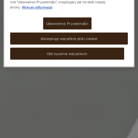
link "Ustawienia Prywatności", znajdujący się na dole naszej
strony.
Więcej informacji
Ustawienia Prywatności
Akceptuję wszystkie pliki cookie
Odrzucenie wszystkich