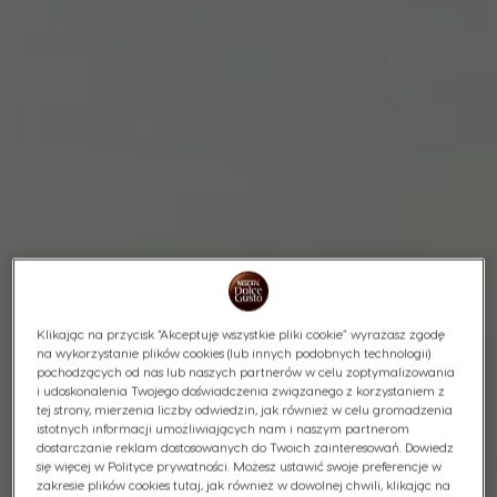
Klikając na przycisk “Akceptuję wszystkie pliki cookie” wyrażasz zgodę
na wykorzystanie plików cookies (lub innych podobnych technologii)
pochodzących od nas lub naszych partnerów w celu zoptymalizowania
i udoskonalenia Twojego doświadczenia związanego z korzystaniem z
tej strony, mierzenia liczby odwiedzin, jak również w celu gromadzenia
istotnych informacji umożliwiających nam i naszym partnerom
dostarczanie reklam dostosowanych do Twoich zainteresowań. Dowiedz
się więcej w Polityce prywatności. Możesz ustawić swoje preferencje w
zakresie plików cookies tutaj, jak również w dowolnej chwili, klikając na