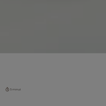
5 minut
Miodowe Cappuccino na
zimno