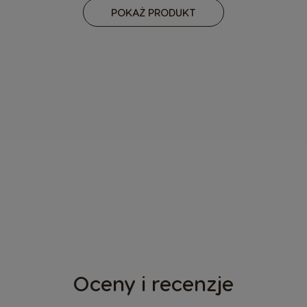
POKAŻ PRODUKT
ODKRYJ NASZE
GENIO S
OD DELONGHI®
Oceny i recenzje