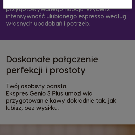
kontrolę nad wielkością i temperaturą
przygotowywanego napoju. Wybierz
intensywność ulubionego espresso według
własnych upodobań i potrzeb.
Doskonałe połączenie
perfekcji i prostoty
Twój osobisty barista.
Ekspres Genio S Plus umożliwia
przygotowanie kawy dokładnie tak, jak
lubisz, bez wysiłku.