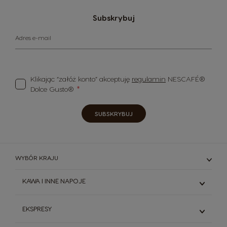
Subskrybuj
Adres e-mail
Klikając “załóż konto” akceptuję
regulamin
NESCAFÉ®
Dolce Gusto®
SUBSKRYBUJ
WYBÓR KRAJU
KAWA I INNE NAPOJE
Espresso
EKSPRESY
Kawy Czarne
Kawy Białe