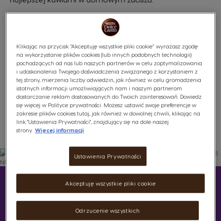
Klikając na przycisk “Akceptuję wszystkie pliki cookie” wyrażasz zgodę
429,00 Zł
na wykorzystanie plików cookies (lub innych podobnych technologii)
pochodzących od nas lub naszych partnerów w celu zoptymalizowania
i udoskonalenia Twojego doświadczenia związanego z korzystaniem z
tej strony, mierzenia liczby odwiedzin, jak również w celu gromadzenia
istotnych informacji umożliwiających nam i naszym partnerom
dostarczanie reklam dostosowanych do Twoich zainteresowań. Dowiedz
się więcej w Polityce prywatności. Możesz ustawić swoje preferencje w
zakresie plików cookies tutaj, jak również w dowolnej chwili, klikając na
link "Ustawienia Prywatności", znajdujący się na dole naszej
strony.
Więcej informacji
Lista Życzeń
Schowek
Ustawienia Prywatności
Precyzyjna personalizacja
Akceptuję wszystkie pliki cookie
Ekspres Genio S Plus zapewnia precyzyjną
Odrzucenie wszystkich