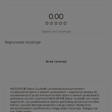
0.00
Oparty na 0 recenzje
Najnowsze recenzje
Brak recenzji
NESCAFE® Dolce Gusto® umożliwia konsumentom
wystawianie opinii o swoich produktach i zapewnia dostęp do
wystawionych przez konsumentów opinii o swoich produktach,
jednakże na ten moment NESCAFE® Dolce Gusto® nie może
zapewnić, czy publikowane opinie pochodzą od konsumentów,
którzy używali danego produktu lub go nabyli. Wyłącznie
zarejestrowani użytkownicy mogą pisać recenzje.
Zaloguj się
lub
Załóż konto
.