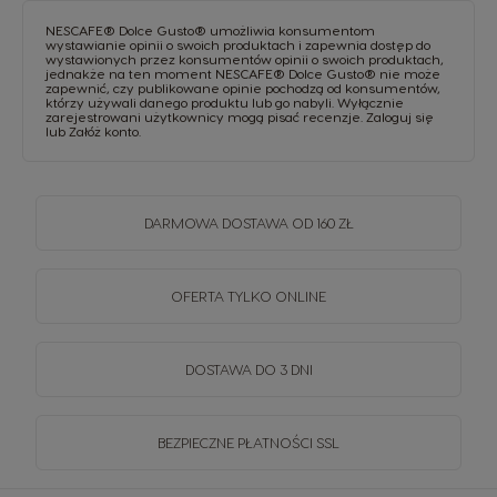
NESCAFE® Dolce Gusto® umożliwia konsumentom
wystawianie opinii o swoich produktach i zapewnia dostęp do
wystawionych przez konsumentów opinii o swoich produktach,
jednakże na ten moment NESCAFE® Dolce Gusto® nie może
zapewnić, czy publikowane opinie pochodzą od konsumentów,
którzy używali danego produktu lub go nabyli. Wyłącznie
zarejestrowani użytkownicy mogą pisać recenzje.
Zaloguj się
lub
Załóż konto
.
DARMOWA DOSTAWA OD 160 ZŁ
OFERTA TYLKO ONLINE
DOSTAWA DO 3 DNI
BEZPIECZNE PŁATNOŚCI SSL