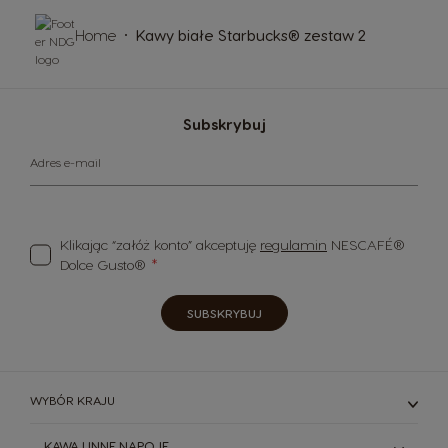
Home
Kawy białe Starbucks® zestaw 2
Subskrybuj
Adres e-mail
Klikając “załóż konto” akceptuję
regulamin
NESCAFÉ®
Dolce Gusto®
SUBSKRYBUJ
WYBÓR KRAJU
KAWA I INNE NAPOJE