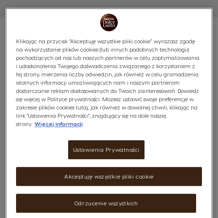
Klikając na przycisk “Akceptuję wszystkie pliki cookie” wyrażasz zgodę
na wykorzystanie plików cookies (lub innych podobnych technologii)
pochodzących od nas lub naszych partnerów w celu zoptymalizowania
KAWY BIAŁE STARBUCKS®
i udoskonalenia Twojego doświadczenia związanego z korzystaniem z
tej strony, mierzenia liczby odwiedzin, jak również w celu gromadzenia
istotnych informacji umożliwiających nam i naszym partnerom
ZESTAW 2
dostarczanie reklam dostosowanych do Twoich zainteresowań. Dowiedz
się więcej w Polityce prywatności. Możesz ustawić swoje preferencje w
(0)
zakresie plików cookies tutaj, jak również w dowolnej chwili, klikając na
link "Ustawienia Prywatności", znajdujący się na dole naszej
strony.
Więcej informacji
Kapsułki:
x36
x36
Ikona kapsułki
Ikona kapsułki
Ustawienia Prywatności
Odkryj kolekcję kaw mlecznych od Starbucks® -
wypróbuj kremowe latte, karmelowe oraz waniliowe
Akceptuję wszystkie pliki cookie
macchiato i deserową white mochę. Która kawa
zostanie Twoją ulubioną?
Odrzucenie wszystkich
Zawartość opakowania: