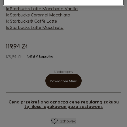
2x Starbucks® White Mocha
1x Starbucks Latte Macchiato Vanilla
1x Starbucks Caramel Macchiato
1x Starbucks® Caffè Latte
1x Starbucks Latte Macchiato
119,94 Zł
The price depends on the chosen options
Regular Price
179,94 Zł
1,67zł /1 kapsułka
Niedostępny
Powiadom Mnie
Cena przekreślona oznacza cenę regularną zakupu
tej ilości opakowań poza zestawem.
Lista Życzeń
Schowek