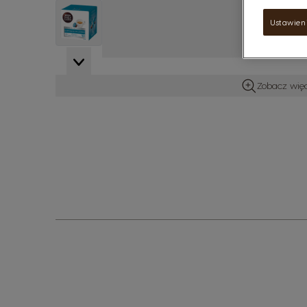
View larger image
Ustawien
View larger image
Zobacz więc