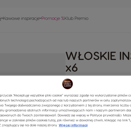
ie
w
j
Kawowe inspiracje
Promocje %
Klub Premio
ownie
 obsługi
w
o recyklingu
WŁOSKIE IN
isy
x6
(0)
Kapsułki:
x96
przycisk “Akceptuję wszystkie pliki cookie” wyrażasz zgodę na wykorzystanie plików co
Ikona kapsułki
bnych technologii) pochodzących od nas lub naszych partnerów w celu zoptymalizo
ia Twojego doświadczenia związanego z korzystaniem z tej strony, mierzenia liczby 
Wyjątkowy zestaw trzech espre
elu gromadzenia istotnych informacji umożliwiających nam i naszym partnerom do
osowanych do Twoich zainteresowań. Dowiedz się więcej w Polityce prywatności. Może
naszych propozycjach i wybierz
encje w zakresie plików cookies tutaj, jak również w dowolnej chwili, klikając na link 
, znajdujący się na dole naszej strony.
Więcej informacji
Zawartość opakowania: