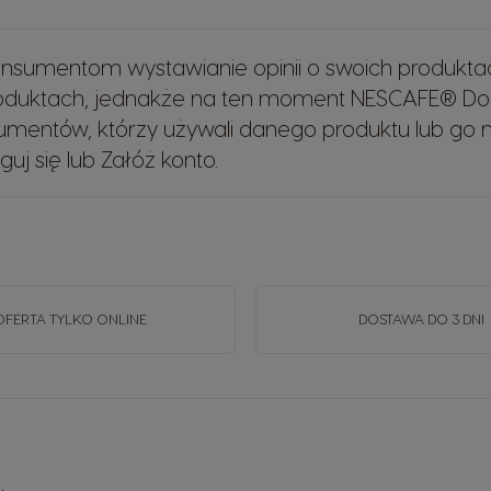
sumentom wystawianie opinii o swoich produkta
roduktach, jednakże na ten moment NESCAFE® Do
mentów, którzy używali danego produktu lub go na
guj się
lub
Załóż konto
.
OFERTA TYLKO ONLINE
DOSTAWA DO 3 DNI