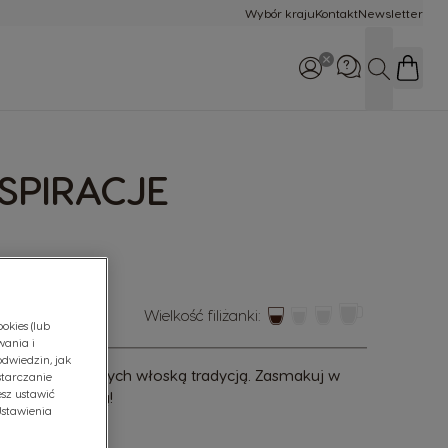
Wybór kraju
Kontakt
Newsletter
SZUKAJ
WhatsApp
48 532 390 305
SPIRACJE
Zadzwoń do nas
800 174 902
Wielkość filiżanki:
okies (lub
wania i
odwiedzin, jak
sso inspirowanych włoską tradycją. Zasmakuj w
starczanie
sz ustawić
 swoją ulubioną!
"Ustawienia