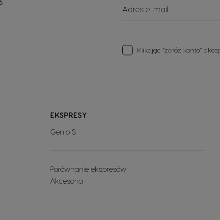
6
Adres e-mail
Klikając “załóż konto” akc
EKSPRESY
Genio S
Porównanie ekspresów
Akcesoria