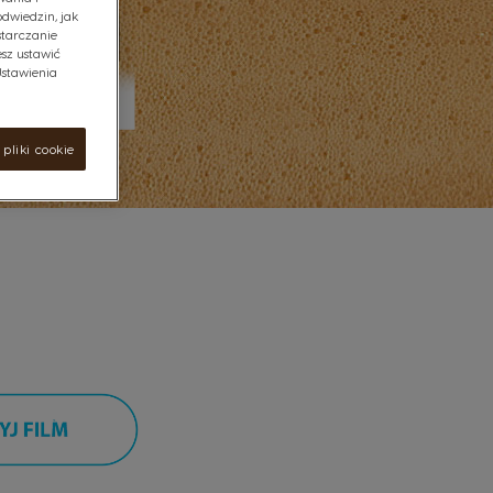
odwiedzin, jak
starczanie
sz ustawić
"Ustawienia
pliki cookie