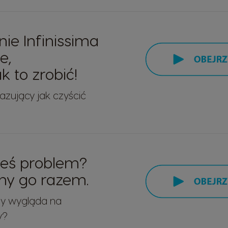
ie Infinissima
e,
k to zrobić!
kazujący jak czyścić
eś problem?
my go razem.
dy wygląda na
y?