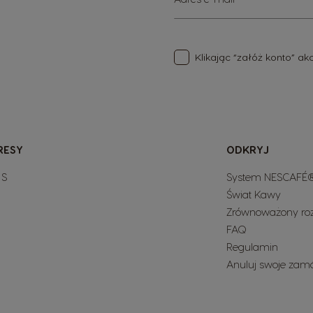
nasz
newsletter:
Klikając “załóż konto” a
RESY
ODKRYJ
 S
System NESCAFÉ®
Świat Kawy
Zrównoważony ro
FAQ
Regulamin
Anuluj swoje zam