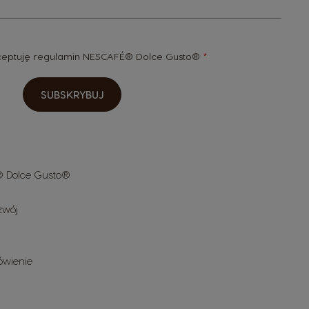
kceptuję
regulamin
NESCAFÉ® Dolce Gusto®
SUBSKRYBUJ
 Dolce Gusto®
zwój
ówienie