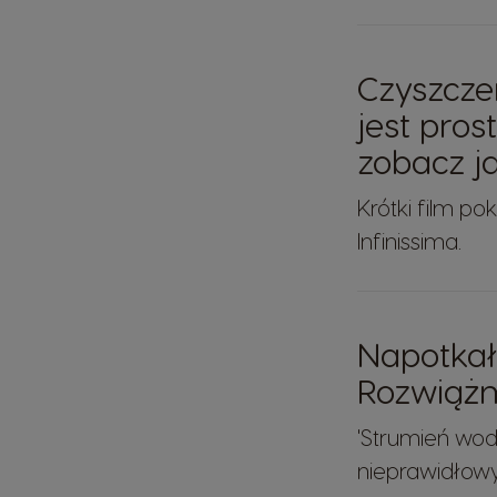
Czyszczen
jest prost
zobacz ja
Krótki film po
Infinissima.
Napotkał
Rozwiąż
'Strumień wo
nieprawidłow