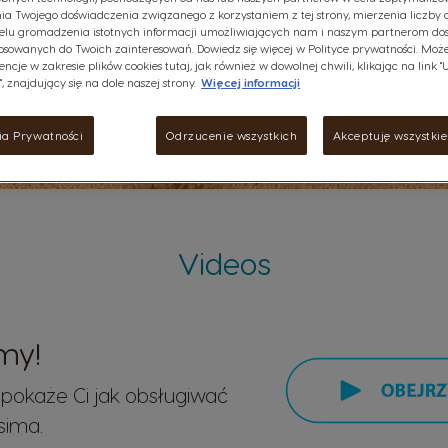
ia Twojego doświadczenia związanego z korzystaniem z tej strony, mierzenia liczby 
elu gromadzenia istotnych informacji umożliwiających nam i naszym partnerom do
osowanych do Twoich zainteresowań. Dowiedz się więcej w Polityce prywatności. Może
encje w zakresie plików cookies tutaj, jak również w dowolnej chwili, klikając na link 
, znajdujący się na dole naszej strony.
Więcej informacji
ia Prywatności
Odrzucenie wszystkich
Akceptuję wszystkie 
Videos
my!
m pokaże Ci jak obsługiwać
ssima.