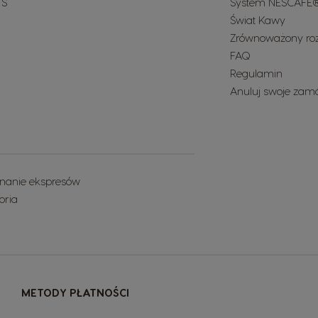
 S
System NESCAFÉ®
Świat Kawy
Zrównoważony ro
FAQ
Regulamin
Anuluj swoje zam
nanie ekspresów
oria
METODY PŁATNOŚCI