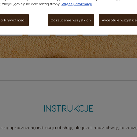
, znajdujący się na dole naszej strony.
Więcej informacji
ia Prywatności
Odrzucenie wszystkich
Akceptuję wszystkie 
INSTRUKCJE
naszą uproszczoną instrukcją obsługi, ale jeżeli masz chwilę, to 