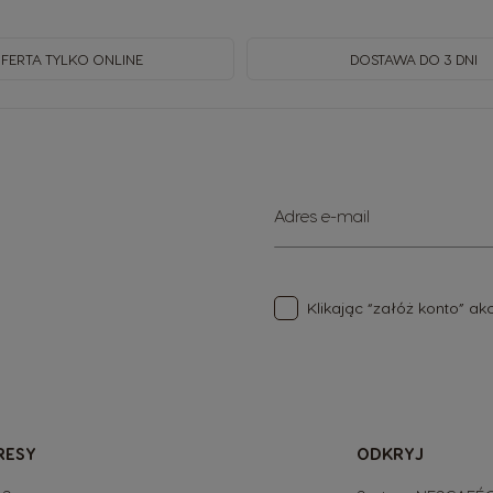
FERTA TYLKO ONLINE
DOSTAWA DO 3 DNI
Subskrybuj
Adres e-mail
nasz
newsletter:
Klikając “załóż konto” a
RESY
ODKRYJ