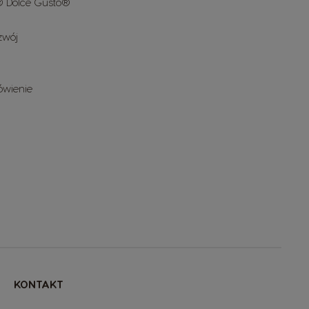
 Dolce Gusto®
zwój
ówienie
KONTAKT