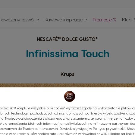
e
noważony rozwój
Kawowe inspiracje
Promocje %
Klub 
ownie
bsługi
®
®
NESCAFÉ
DOLCE GUSTO
 recyklingu
y
Infinissima Touch
Krups
przycisk “Akceptuję wszystkie pliki cookie” wyrażasz zgodę na wykorzystanie plików co
bnych technologii) pochodzących od nas lub naszych partnerów w celu zoptymalizo
ia Twojego doświadczenia związanego z korzystaniem z tej strony, mierzenia liczby 
elu gromadzenia istotnych informacji umożliwiających nam i naszym partnerom do
osowanych do Twoich zainteresowań. Dowiedz się więcej w Polityce prywatności. Może
encje w zakresie plików cookies tutaj, jak również w dowolnej chwili, klikając na link 