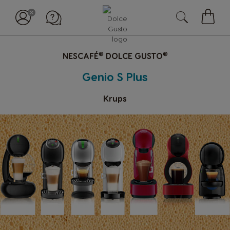
Mój
koszy
®
®
NESCAFÉ
DOLCE GUSTO
Genio S Plus
Krups