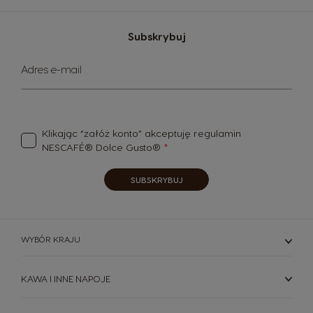
Subskrybuj
Subskrybuj
Adres e-mail
nasz
newsletter:
Klikając “załóż konto” akceptuję
regulamin
NESCAFÉ® Dolce Gusto®
SUBSKRYBUJ
WYBÓR KRAJU
KAWA I INNE NAPOJE