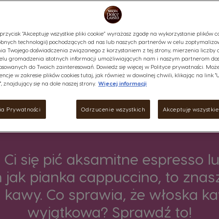
przycisk “Akceptuję wszystkie pliki cookie” wyrażasz zgodę na wykorzystanie plików co
bnych technologii) pochodzących od nas lub naszych partnerów w celu zoptymalizo
ia Twojego doświadczenia związanego z korzystaniem z tej strony, mierzenia liczby 
elu gromadzenia istotnych informacji umożliwiających nam i naszym partnerom do
osowanych do Twoich zainteresowań. Dowiedz się więcej w Polityce prywatności. Może
encje w zakresie plików cookies tutaj, jak również w dowolnej chwili, klikając na link 
, znajdujący się na dole naszej strony.
Więcej informacji
ia Prywatności
Odrzucenie wszystkich
Akceptuję wszystkie 
o Ci się pić aksamitne espresso 
m jak pianka cappuccino, to znasz
ia kawy. Co sprawia, że włoska ka
wyjątkowa? Sprawdź to!