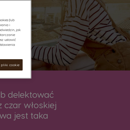
okies (lub
wania i
odwiedzin, jak
starczanie
sz ustawić
"Ustawienia
pliki cookie
lub delektować
 czar włoskiej
wa jest taka