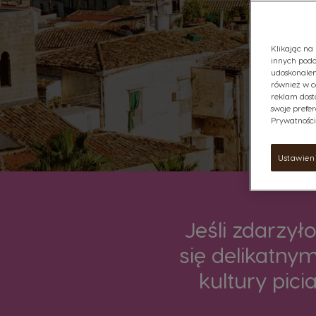
Klikając na 
innych podo
udoskonalen
również w c
reklam dost
swoje prefer
Prywatności"
Ustawien
Jeśli zdarzył
się delikatny
kultury pic