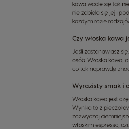
kawa wcale się tak ni
nie zabiela się jej i p
każdym razie rodzajów 
Czy włoska kawa j
Argentina
Spanish
Jeśli zastanawiasz się
osób. Włoska kawa, a w
co tak naprawdę zna
Belgium
Dutch
Wyrazisty smak i 
Caribbean
Włoska kawa jest czę
English
Wynika to z pieczołow
zazwyczaj ciemniejsz
Costa Rica
włoskim espresso, cz
Spanish