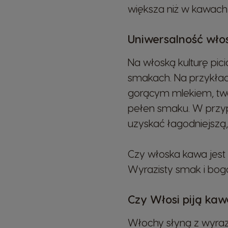
Hungarian
większa niż w kawach
Uniwersalność wło
Japan
Japanese
Na włoską kulturę pic
smakach. Na przykład
Lithuania
gorącym mlekiem, two
Lithuanian
pełen smaku. W przy
uzyskać łagodniejszą,
Mexico
Spanish
Czy włoska kawa jest 
Wyrazisty smak i boga
Norway
Norwegian
Czy Włosi piją ka
Włochy słyną z wyrazi
Peru