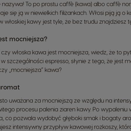
e nazywa! To po prostu caffè (kawa) albo caffè n
Wybór kraju
odaje się ją w niewielkich filiżankach. Włosi piją ją o
włoskiej kawy jest tyle, że bez trudu znajdziesz tę
est mocniejsza?
Austria
German
, czy włoska kawa jest mocniejsza, wiedz, że to pyt
 szczególności espresso, słynie z tego, że jest mo
czy „mocniejsza” kawa?
Brazil
Portuguese
aromat
Chile
sto uważana za mocniejszą ze względu na intensy
Spanish
itego procesu palenia ziaren kawy. Po wypaleniu 
a, co pozwala wydobyć głęboki smak i bogaty aro
Croatia
ujesz intensywny przypływ kawowej rozkoszy, kt
Croatian