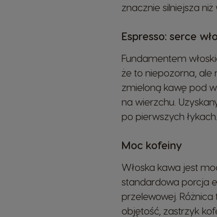
znacznie silniejsza ni
Denmark
Espresso: serce wł
Dannish
Fundamentem włoskiej 
że to niepozorna, al
Estonia
zmieloną kawę pod wy
Estonian
na wierzchu. Uzyskan
po pierwszych łykach
Germany
German
Moc kofeiny
Włoska kawa jest mocn
Honduras
Spanish
standardowa porcja es
przelewowej. Różnica
objętość, zastrzyk ko
Hungary