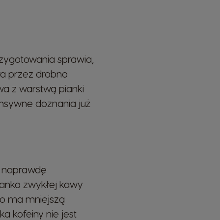
El Salvador
Spanish
rzygotowania sprawia,
wa przez drobno
France
a z warstwą pianki
French
ensywne doznania już
Guatemala
Spanish
ak naprawdę
Hong Kong
Chinese
iżanka zwykłej kawy
so ma mniejszą
a kofeiny nie jest
Italy