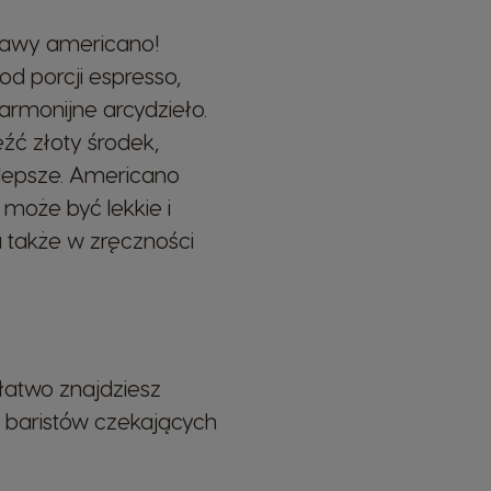
 kawy americano!
d porcji espresso,
armonijne arcydzieło.
eźć złoty środek,
jlepsze. Americano
oże być lekkie i
a także w zręczności
łatwo znajdziesz
 i baristów czekających