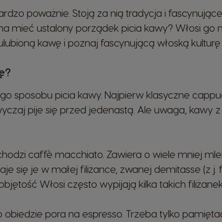
rdzo poważnie. Stoją za nią tradycja i fascynujące r
na mieć ustalony porządek picia kawy? Włosi go m
ulubioną kawę i poznaj fascynującą włoską kulturę 
ę?
go sposobu picia kawy. Najpierw klasyczne cappuc
zaj pije się przed jedenastą. Ale uwaga, kawy z
hodzi caffè macchiato. Zawiera o wiele mniej mlek
e się je w małej filiżance, zwanej demitasse (z j. 
bjętość Włosi często wypijają kilka takich filiżane
Po obiedzie pora na espresso. Trzeba tylko pamięt