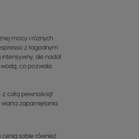
Italian
Latvia
Latvian
żnej mocy i różnych
 espresso z łagodnym
Malta
intensywny, ale nadal
Maltese
 wodą, co pozwala
Nicaragua
Spanish
– z całą pewnością!
t warta zapamiętania.
Paraguay
Spanish
 cenią sobie również
Poland