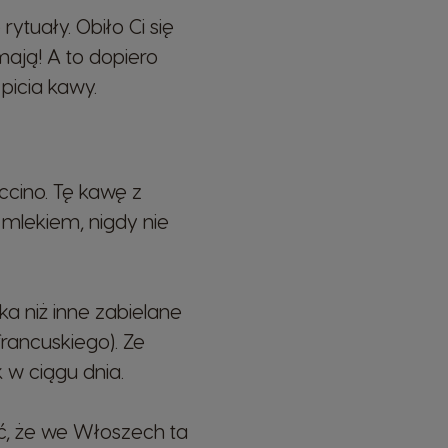
ytuały. Obiło Ci się
ają! A to dopiero
picia kawy.
cino. Tę kawę z
 mlekiem, nigdy nie
a niż inne zabielane
francuskiego). Ze
k w ciągu dnia.
ać, że we Włoszech ta