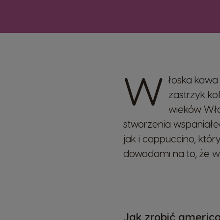
W
łoska kawa 
zastrzyk ko
wieków Włos
stworzenia wspaniałeg
jak i cappuccino, któ
dowodami na to, że wł
Jak zrobić americ