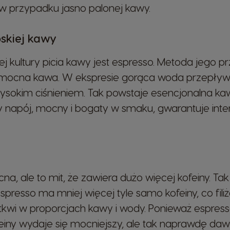
ż w przypadku jasno palonej kawy.
Ecuador
oskiej kawy
Spanish
kultury picia kawy jest espresso. Metoda jego p
e mocna kawa. W ekspresie gorąca woda przepły
Finland
sokim ciśnieniem. Tak powstaje esencjonalna kaw
Finnish
y napój, mocny i bogaty w smaku, gwarantuje int
.
Greece
Greek
a, ale to mit, że zawiera dużo więcej kofeiny. T
Hong Kong
English
presso ma mniej więcej tyle samo kofeiny, co fil
 tkwi w proporcjach kawy i wody. Ponieważ espres
feiny wydaje się mocniejszy, ale tak naprawdę dawk
Indonesia