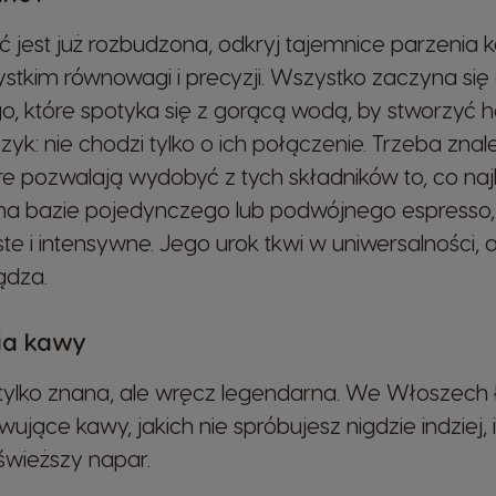
 jest już rozbudzona, odkryj tajemnice parzenia
tkim równowagi i precyzji. Wszystko zaczyna się o
, które spotyka się z gorącą wodą, by stworzyć h
yk: nie chodzi tylko o ich połączenie. Trzeba znal
óre pozwalają wydobyć z tych składników to, co na
 bazie pojedynczego lub podwójnego espresso, m
e i intensywne. Jego urok tkwi w uniwersalności, 
ądza.
cia kawy
 tylko znana, ale wręcz legendarna. We Włoszech 
wujące kawy, jakich nie spróbujesz nigdzie indziej,
jświeższy napar.