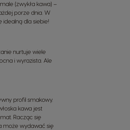
ormale (zwykła kawa) –
 każdej porze dnia. W
 idealną dla siebie!
Belgium
French
anie nurtuje wiele
cna i wyrazista. Ale
Bulgaria
Bulgarian
Colombia
wny profil smakowy.
Spanish
włoska kawa jest
mat. Racząc się
Czechia
óra może wydawać się
Czeck