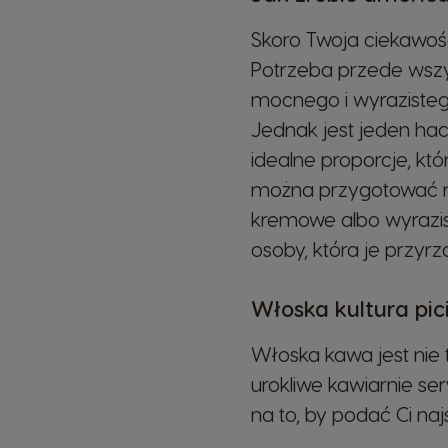
Skoro Twoja ciekawość
Potrzeba przede wszys
mocnego i wyrazistego
Jednak jest jeden hacz
idealne proporcje, kt
można przygotować na
kremowe albo wyrazist
osoby, która je przyrz
Włoska kultura pi
Włoska kawa jest nie
urokliwe kawiarnie ser
na to, by podać Ci na