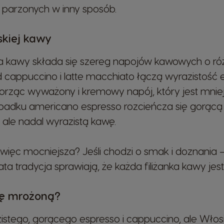
Indonesian
 parzonych w inny sposób.
skiej kawy
Korea
Korean
ia kawy składa się szereg napojów kawowych o ró
 cappuccino i latte macchiato łączą wyrazistość
Malaysia
rząc wyważony i kremowy napój, który jest mniej 
Malay
padku americano espresso rozcieńcza się gorącą
 ale nadal wyrazistą kawę.
Netherland
Dutch
więc mocniejsza? Jeśli chodzi o smak i doznania 
ta tradycja sprawiają, że każda filiżanka kawy jes
Panama
Spanish
wę mrożoną?
stego, gorącego espresso i cappuccino, ale Włosi
Philippines