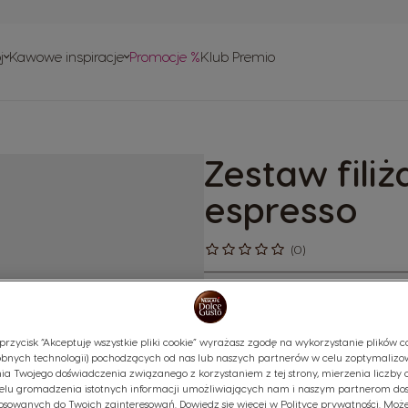
ie
w
j
Kawowe inspiracje
Promocje %
Klub Premio
ownie
 obsługi
w
o recyklingu
Zestaw fili
isy
espresso
(0)
Zamień swój dom w kawiarnię:
sprawią, że Twoja mała czarna
ilością miejsca na cudownie s
przycisk “Akceptuję wszystkie pliki cookie” wyrażasz zgodę na wykorzystanie plików co
usiądź wygodnie i ciesz się sw
bnych technologii) pochodzących od nas lub naszych partnerów w celu zoptymalizo
ia Twojego doświadczenia związanego z korzystaniem z tej strony, mierzenia liczby 
szklankami espresso i intensy
elu gromadzenia istotnych informacji umożliwiających nam i naszym partnerom do
placu pod południowym słońc
osowanych do Twoich zainteresowań. Dowiedz się więcej w Polityce prywatności. Może