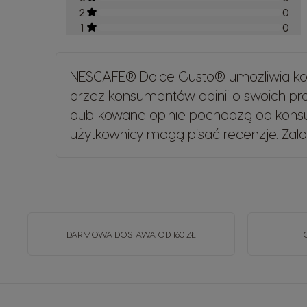
2
0
1
0
NESCAFE® Dolce Gusto® umożliwia kon
przez konsumentów opinii o swoich p
publikowane opinie pochodzą od konsu
użytkownicy mogą pisać recenzje.
Zalo
DARMOWA DOSTAWA OD 160 ZŁ