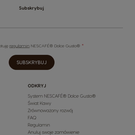
Subskrybuj
eptuję
regulamin
NESCAFÉ® Dolce Gusto®
SUBSKRYBUJ
ODKRYJ
System NESCAFÉ® Dolce Gusto®
Świat Kawy
Zrównoważony rozwój
FAQ
Regulamin
Anuluj swoje zamówienie