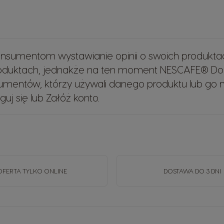
sumentom wystawianie opinii o swoich produkta
roduktach, jednakże na ten moment NESCAFE® Do
mentów, którzy używali danego produktu lub go na
guj się
lub
Załóż konto
.
OFERTA TYLKO ONLINE
DOSTAWA DO 3 DNI