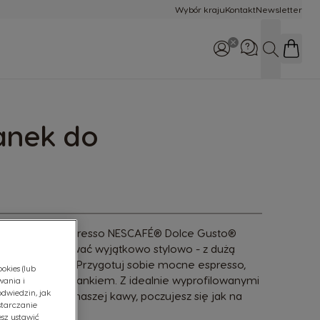
Wybór kraju
Kontakt
Newsletter
SZUKAJ
WhatsApp
48 532 390 305
żanek do
Zadzwoń do nas
800 174 902
 szklanki do espresso NESCAFÉ® Dolce Gusto®
 będzie smakować wyjątkowo stylowo - z dużą
pienioną cremę. Przygotuj sobie mocne espresso,
okies (lub
oim włoskim porankiem. Z idealnie wyprofilowanymi
wania i
odwiedzin, jak
wnym smakiem naszej kawy, poczujesz się jak na
starczanie
em.
sz ustawić