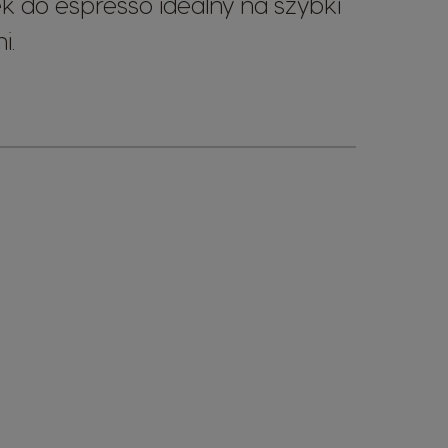
k do espresso idealny na szybki
i.